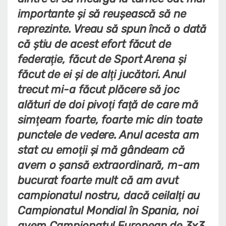
importante şi să reuşească să ne
reprezinte. Vreau să spun încă o dată
că ştiu de acest efort făcut de
federaţie, făcut de Sport Arena şi
făcut de ei şi de alţi jucători. Anul
trecut mi-a făcut plăcere să joc
alături de doi pivoţi faţă de care mă
simţeam foarte, foarte mic din toate
punctele de vedere. Anul acesta am
stat cu emoţii şi mă gândeam că
avem o şansă extraordinară, m-am
bucurat foarte mult că am avut
campionatul nostru, dacă ceilalţi au
Campionatul Mondial în Spania, noi
avem Campionatul European de 3x3,