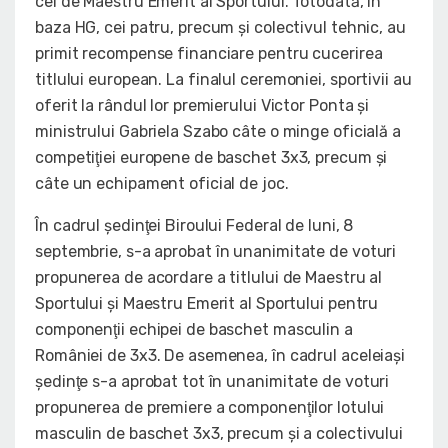
cel de Maestru Emerit al Sportului. Totodată, în
baza HG, cei patru, precum şi colectivul tehnic, au
primit recompense financiare pentru cucerirea
titlului european.
La finalul ceremoniei, sportivii au
oferit la rândul lor premierului Victor Ponta şi
ministrului Gabriela Szabo câte o minge oficială a
competiţiei europene de baschet 3x3, precum şi
câte un echipament oficial de joc.
În cadrul şedinţei Biroului Federal de luni, 8
septembrie, s-a
aprobat în unanimitate de voturi
propunerea de acordare a titlului de Maestru al
Sportului şi Maestru Emerit al Sportului pentru
componenţii echipei de baschet masculin a
României de 3x3. De asemenea, în cadrul aceleiaşi
şedinţe s-a aprobat tot în
unanimitate de voturi
propunerea de premiere a componenţilor lotului
masculin de baschet 3x3, precum şi a colectivului