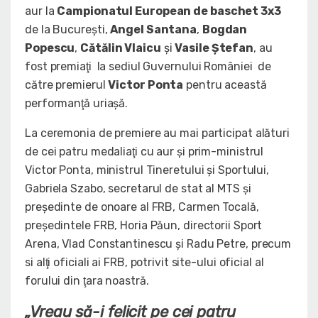
aur la
Campionatul European de baschet 3x3
de la Bucureşti,
Angel Santana
,
Bogdan
Popescu
,
Cătălin Vlaicu
şi
Vasile Ştefan
, au
fost premiaţi la sediul Guvernului României de
către premierul
Victor Ponta
pentru această
performanţă uriaşă.
La ceremonia de premiere au mai participat alături
de cei patru medaliaţi cu aur şi prim-ministrul
Victor Ponta, ministrul Tineretului şi Sportului,
Gabriela Szabo, secretarul de stat al MTS şi
preşedinte de onoare al FRB, Carmen Tocală,
preşedintele FRB, Horia Păun, directorii Sport
Arena, Vlad Constantinescu şi Radu Petre, precum
si alţi oficiali ai FRB, potrivit site-ului oficial al
forului din ţara noastră.
„Vreau să-i felicit pe cei patru