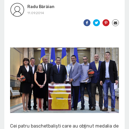
Radu Bărăian
11.09.2014
Cei patru baschetbalişti care au obţinut medalia de