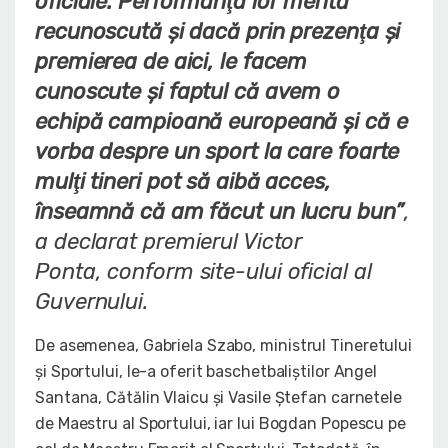
oficiale. Performanţa lor merită
recunoscută şi dacă prin prezenţa şi
premierea de aici, le facem
cunoscute şi faptul că avem o
echipă campioană europeană şi că e
vorba despre un sport la care foarte
mulţi tineri pot să aibă acces,
înseamnă că am făcut un lucru bun”
,
a declarat premierul Victor
Ponta,
conform site-ului oficial al
Guvernului.
De asemenea, Gabriela Szabo,
ministrul Tineretului
şi Sportului, le-a oferit baschetbaliştilor Angel
Santana, Cătălin Vlaicu şi Vasile Ştefan carnetele
de Maestru al Sportului, iar lui Bogdan Popescu pe