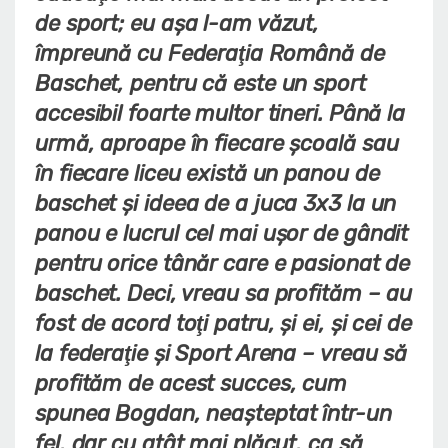
de sport; eu aşa l-am văzut,
împreună cu Federaţia Română de
Baschet, pentru că este un sport
accesibil foarte multor tineri. Până la
urmă, aproape în fiecare şcoală sau
în fiecare liceu există un panou de
baschet şi ideea de a juca 3x3 la un
panou e lucrul cel mai uşor de gândit
pentru orice tânăr care e pasionat de
baschet. Deci, vreau sa profităm – au
fost de acord toţi patru, şi ei, şi cei de
la federaţie şi Sport Arena – vreau să
profităm de acest succes, cum
spunea Bogdan, neaşteptat într-un
fel, dar cu atât mai plăcut, ca să