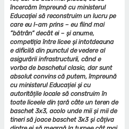
încercăm împreună cu ministerul
Educaţiei să reconstruim un lucru pe
care eu l-am prins – eu fiind mai
”bătrân” decât ei – şi anume,
competiţia între licee şi intotdeauna
e dificilă din punctul de vedere al
asigurării infrastructurii, când e
vorba de baschetul clasic, dar sunt
absolut convins că putem, împreună
cu ministerul Educaţiei şi cu
autorităţile locale să construim în
toate liceele din ţară câte un teren de
baschet 3x3, acolo unde mii şi mii de
tineri să joace baschet 3x3 şi câţiva
dintre ei să meargă la turnee cât mai