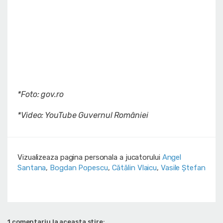
*Foto: gov.ro
*Video: YouTube Guvernul României
Vizualizeaza pagina personala a jucatorului
Angel
Santana
,
Bogdan Popescu
,
Cătălin Vlaicu
,
Vasile Ștefan
1 comentariu la aceasta stire: