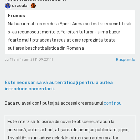
urzeala
:
Frumos
Ma bucur mult ca cei de la Sport Arena au fost si ei amintiti si li
s-au recunoscut meritele. Felicitari tuturor - si ma bucur
foarte mult ptr aceasta reusiat care reprezinta toata
suflarea baschetbalistica din Romania
Raspunde
cu 11 ani în urmă (11.09.2014)
Este necesar să vă autentificaţi pentru a putea
introduce comentarii.
Daca nu aveţi cont puteţi să accesaţi crearea unui
cont nou
.
Este interzisă folosirea de cuvinte obscene, atacuri la
persoană, autor, articol, afişarea de anunţuri publicitare, jigniri,
trivialităţi, injurii aduse celorlalţi cititori sau autori ai altor