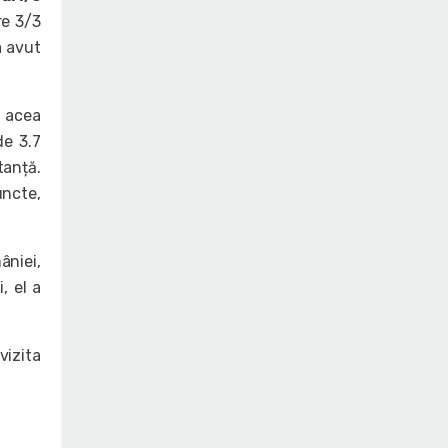
re 3/3
a avut
n acea
de 3.7
tanță.
uncte,
âniei,
, el a
vizita