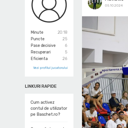
05.10.2024
Minute
20:18
Puncte
25
Pase decisive
6
Recuperari
5
Eficienta
26
Vezi profilul jucatorului
LINKURI RAPIDE
Cum activez
contul de utilizator
pe Baschet.ro?