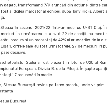
un capac,
transformând 7/9 aruncări din acțiune, dintre ca
a fost al doilea marcator al echipei, după Tony Hicks. Albert 
nță.
 Steaua în sezonul 2021/22, într-un meci cu U-BT Cluj. Î
 meciuri. În următoarea, el a avut 29 de apariții, cu medii 
erări, precum și un procentaj de 42% al aruncărilor de la dis
 Liga 1, cifrele sale au fost următoarele: 27 de meciuri, 11 p
1 pase decisive.
aschetbalistul Stelei a fost prezent în lotul de U20 al Rom
pionatul European, Divizia B, de la Pitești. În șapte apariții
ncte și 1.7 recuperări în medie.
, Steaua București revine pe teren propriu, unde va primi 
nstanța.
teaua București