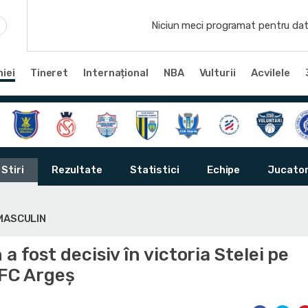
Niciun meci programat pentru dat
iei
Tineret
Internațional
NBA
Vulturii
Acvilele
Stiri
Rezultate
Statistici
Echipe
Jucator
 MASCULIN
a fost decisiv în victoria Stelei pe
 FC Argeș