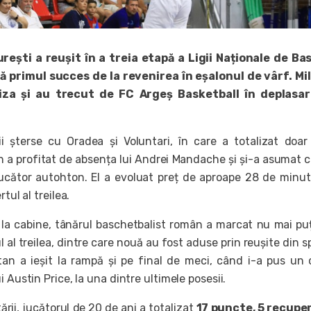
ești a reușit în a treia etapă a Ligii Naționale de Ba
ă primul succes de la revenirea în eșalonul de vârf. Mil
iza și au trecut de FC Argeș Basketball în deplasar
i șterse cu Oradea și Voluntari, în care a totalizat doa
n a profitat de absența lui Andrei Mandache și și-a asumat c
 jucător autohton. El a evoluat preț de aproape 28 de minut
tul al treilea.
la cabine, tânărul baschetbalist român a marcat nu mai pu
l al treilea, dintre care nouă au fost aduse prin reușite din s
tan a ieșit la rampă și pe final de meci, când i-a pus un
i Austin Price, la una dintre ultimele posesii.
ării, jucătorul de 20 de ani a totalizat
17 puncte, 5 recuper