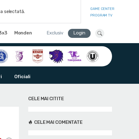
GAME CENTER
a selectată.
PROGRAM TV
3x3
Monden
Exclusiv
Login
i
Oficiali
CELE MAI CITITE
CELE MAI COMENTATE