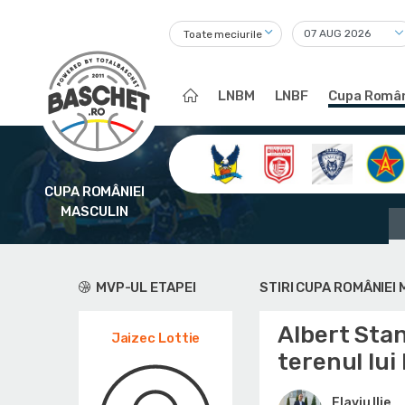
Toate meciurile
LNBM
LNBF
Cupa Român
CUPA ROMÂNIEI
MASCULIN
MVP-UL ETAPEI
STIRI CUPA ROMÂNIEI
Albert Stan 
Jaizec Lottie
terenul lui
Flaviu Ilie