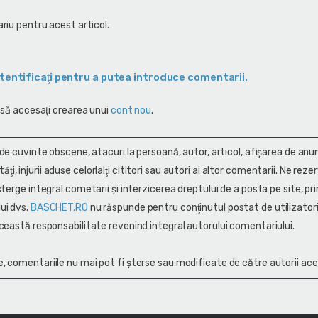
riu pentru acest articol.
tentificaţi pentru a putea introduce comentarii.
 să accesaţi crearea unui
cont nou
.
 de cuvinte obscene, atacuri la persoană, autor, articol, afişarea de anun
alităţi, injurii aduse celorlalţi cititori sau autori ai altor comentarii. Ne rez
terge integral cometarii și interzicerea dreptului de a posta pe site, pri
ui dvs.
BASCHET.RO
nu răspunde pentru conţinutul postat de utilizatori
ceastă responsabilitate revenind integral autorului comentariului.
, comentariile nu mai pot fi șterse sau modificate de către autorii ace