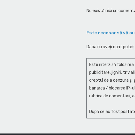
Nu există nici un comenta
Este necesar să vă au
Daca nu aveţi cont puteţi
Este interzisă folosirea
publicitare, jigniri, trivi
dreptul de a cenzura și ş
banarea / blocarea IP-ul
rubrica de comentarii, a
După ce au fost postate