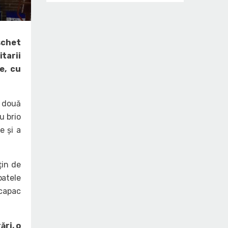
schet
itarii
e, cu
r două
u brio
e și a
țin de
patele
 capac
ări, o