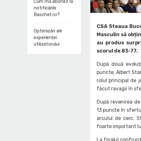
Cum mă abonez la
notificările
Baschet.ro?
CSA Steaua Bucur
Optimizări ale
Masculin să obțin
experienței
au produs surpr
utilizatorului
scorul de 83-77.
După două evoluți
puncte, Albert Sta
rolul principal de
făcut ravagii în sfer
După revenirea de 
13 puncte în sfertu
arcului de cerc. S
foarte important lu
La finalul confrunt