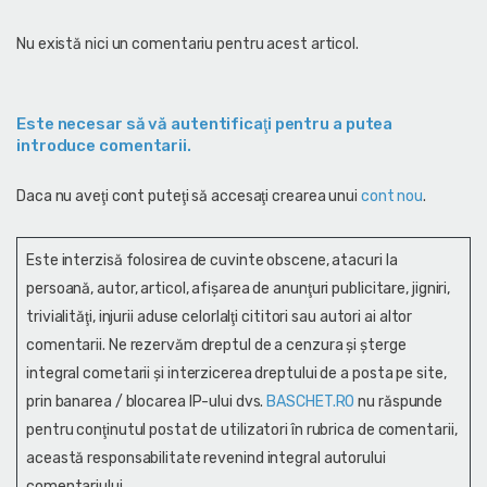
Nu există nici un comentariu pentru acest articol.
Este necesar să vă autentificaţi pentru a putea
introduce comentarii.
Daca nu aveţi cont puteţi să accesaţi crearea unui
cont nou
.
Este interzisă folosirea de cuvinte obscene, atacuri la
persoană, autor, articol, afişarea de anunţuri publicitare, jigniri,
trivialităţi, injurii aduse celorlalţi cititori sau autori ai altor
comentarii. Ne rezervăm dreptul de a cenzura și şterge
integral cometarii și interzicerea dreptului de a posta pe site,
prin banarea / blocarea IP-ului dvs.
BASCHET.RO
nu răspunde
pentru conţinutul postat de utilizatori în rubrica de comentarii,
această responsabilitate revenind integral autorului
comentariului.