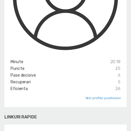
Minute
20:18
Puncte
25
Pase decisive
6
Recuperari
5
Eficienta
26
Vezi profilul jucatorului
LINKURI RAPIDE