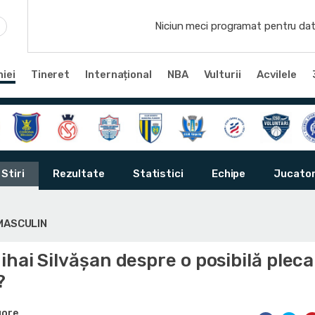
Niciun meci programat pentru dat
iei
Tineret
Internațional
NBA
Vulturii
Acvilele
Stiri
Rezultate
Statistici
Echipe
Jucator
 MASCULIN
hai Silvășan despre o posibilă plec
?
gore