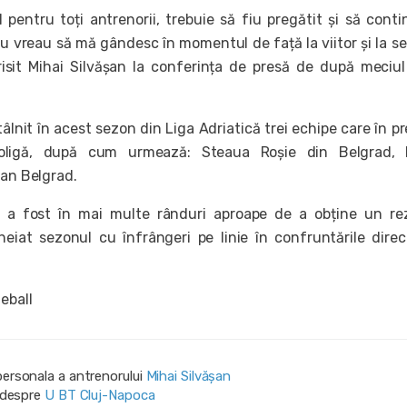
 pentru toți antrenorii, trebuie să fiu pregătit și să conti
u vreau să mă gândesc în momentul de față la viitor și la s
risit Mihai Silvășan la conferința de presă de după meciu
tâlnit în acest sezon din Liga Adriatică trei echipe care în p
oligă, după cum urmează: Steaua Roșie din Belgrad, 
zan Belgrad.
a fost în mai multe rânduri aproape de a obține un rez
cheiat sezonul cu înfrângeri pe linie în confruntările dire
eball
personala a antrenorului
Mihai Silvășan
i despre
U BT Cluj-Napoca