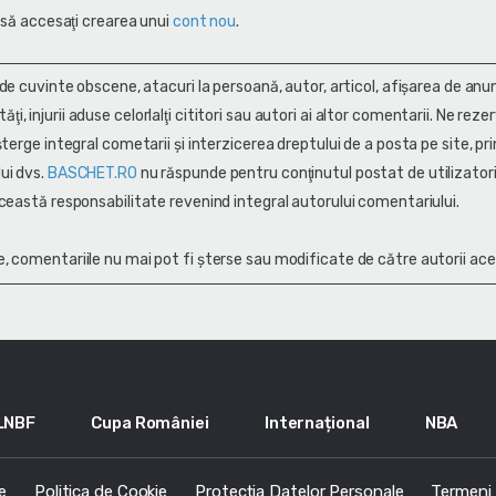
 să accesaţi crearea unui
cont nou
.
 de cuvinte obscene, atacuri la persoană, autor, articol, afişarea de anun
alităţi, injurii aduse celorlalţi cititori sau autori ai altor comentarii. Ne rez
terge integral cometarii și interzicerea dreptului de a posta pe site, pri
ui dvs.
BASCHET.RO
nu răspunde pentru conţinutul postat de utilizatori
ceastă responsabilitate revenind integral autorului comentariului.
, comentariile nu mai pot fi șterse sau modificate de către autorii ace
LNBF
Cupa României
Internațional
NBA
e
Politica de Cookie
Protecția Datelor Personale
Termeni s