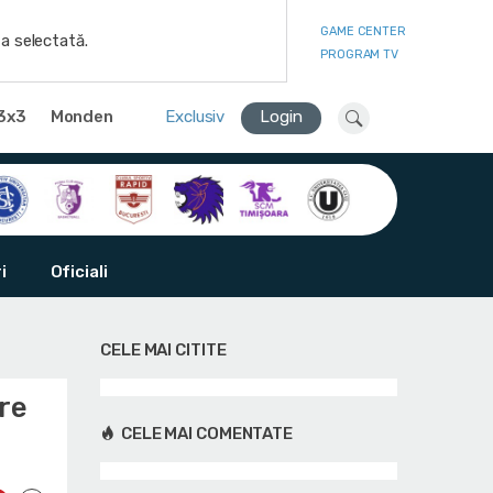
GAME CENTER
a selectată.
PROGRAM TV
3x3
Monden
Exclusiv
Login
i
Oficiali
CELE MAI CITITE
are
CELE MAI COMENTATE