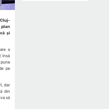
Cluj-
 plan
că și
care a
t însă
 pune
de pe
t, dar
pă din
mva să