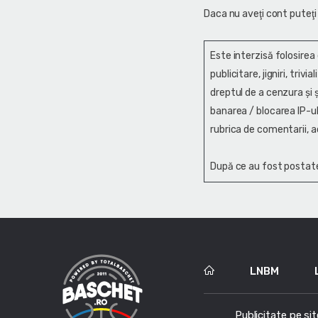
Daca nu aveţi cont puteţi
Este interzisă folosirea
publicitare, jigniri, trivi
dreptul de a cenzura și ş
banarea / blocarea IP-ul
rubrica de comentarii, a
După ce au fost postate
LNBM
Publicitate pe sit