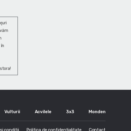
ţuri
ervăm
n
 în
stora!
Vulturii
Acvilele
3x3
Monden
i conditii
Politica de confidentialitate
Contact