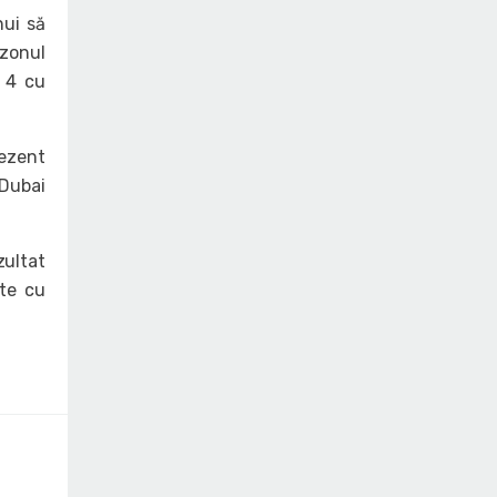
nui să
ezonul
l 4 cu
rezent
Dubai
ultat
cte cu