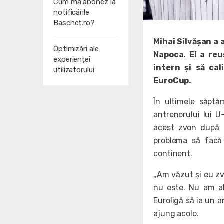
Cum mă abonez la
notificările
Baschet.ro?
Mihai Silvășan a 
Optimizări ale
Napoca. El a reu
experienței
intern și să cal
utilizatorului
EuroCup.
În ultimele săptă
antrenorului lui U
acest zvon după 
problema să facă
continent.
„Am văzut și eu zvo
nu este. Nu am ab
Euroligă să ia un 
ajung acolo.