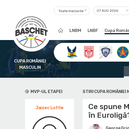
Toate meciurile
LNBM
LNBF
Cupa Român
CUPA ROMÂNIEI
MASCULIN
MVP-UL ETAPEI
STIRI CUPA ROMÂNIEI
Ce spune Mi
Jaizec Lottie
în Euroligă
George Gri