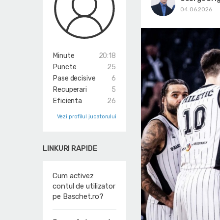
04.06.2026
Minute
20:18
Puncte
25
Pase decisive
6
Recuperari
5
Eficienta
26
Vezi profilul jucatorului
LINKURI RAPIDE
Cum activez
contul de utilizator
pe Baschet.ro?