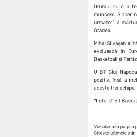
Drumul nu e la fel
muncesc. Sincer, n
următor”, a mărtu
Oradea.
Mihai Silvășan a în
evoluează în Eur
Basketball și Parti
U-BT Cluj-Napoca 
pozitiv, însă a în
aceste trei echipe.
*Foto: U-BT.Basket
Vizualizeaza pagina 
Citeste ultimele stir