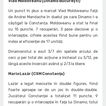
Vlad Moldoveanu (Dinamo București)
Un punct în plus a marcat Vlad Moldoveanu față
de Andrei Mandache în duelul pe care Dinamo l-a
câștigat la Constanța. Moldoveanu a stat la final
cu 15 puncte, 7 recuperări, 3 pase decisive și o
intercepție, cifrele acestea fiind bune pentru un
index al eficienței de 17 unități.
Dinamovistul a avut 3/7 din spatele arcului de
cerc și per total din acțiune a încheiat cu 5/12, pe
lângă aceste încercări având și 2/3 la libere.
Mario Lazăr (CSM Constanța)
Lazăr a legat meciurile în double figures, fiind
foarte aproape iar de un joc în double-double.
Jucătorul Constanței a totalizat 11 puncte, 9
recuperări și o intercepție în fața lui Dinamo, totul