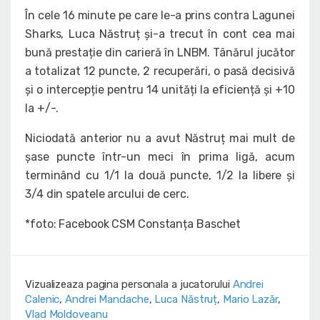
În cele 16 minute pe care le-a prins contra Lagunei
Sharks, Luca Năstruț și-a trecut în cont cea mai
bună prestație din carieră în LNBM. Tânărul jucător
a totalizat 12 puncte, 2 recuperări, o pasă decisivă
și o intercepție pentru 14 unități la eficiență și +10
la +/-.
Niciodată anterior nu a avut Năstruț mai mult de
șase puncte într-un meci în prima ligă, acum
terminând cu 1/1 la două puncte, 1/2 la libere și
3/4 din spatele arcului de cerc.
*foto: Facebook CSM Constanța Baschet
Vizualizeaza pagina personala a jucatorului
Andrei
Calenic
,
Andrei Mandache
,
Luca Năstruț
,
Mario Lazăr
,
Vlad Moldoveanu