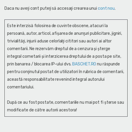
Daca nu aveţi cont puteţi să accesaţi crearea unui
cont nou
.
Este interzisă folosirea de cuvinte obscene, atacuri la
persoană, autor, articol, afişarea de anunţuri publicitare, jigniri,
trivialităţi, injurii aduse celorlalţi cititori sau autori ai altor
comentarii. Ne rezervăm dreptul de a cenzura și şterge
integral cometarii și interzicerea dreptului de a posta pe site,
prin banarea / blocarea IP-ului dvs.
BASCHET.RO
nu răspunde
pentru conţinutul postat de utilizatori în rubrica de comentarii,
această responsabilitate revenind integral autorului
comentariului.
După ce au fost postate, comentariile nu mai pot fi șterse sau
modificate de către autorii acestora!