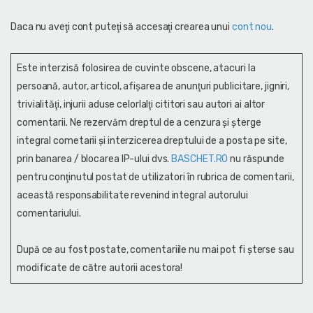
Daca nu aveţi cont puteţi să accesaţi crearea unui
cont nou
.
Este interzisă folosirea de cuvinte obscene, atacuri la
persoană, autor, articol, afişarea de anunţuri publicitare, jigniri,
trivialităţi, injurii aduse celorlalţi cititori sau autori ai altor
comentarii. Ne rezervăm dreptul de a cenzura și şterge
integral cometarii și interzicerea dreptului de a posta pe site,
prin banarea / blocarea IP-ului dvs.
BASCHET.RO
nu răspunde
pentru conţinutul postat de utilizatori în rubrica de comentarii,
această responsabilitate revenind integral autorului
comentariului.
După ce au fost postate, comentariile nu mai pot fi șterse sau
modificate de către autorii acestora!