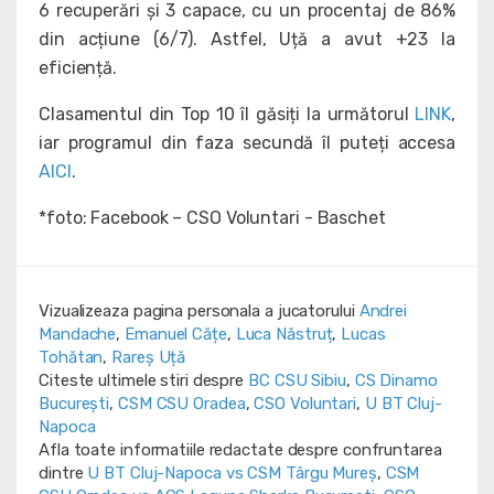
6 recuperări și 3 capace, cu un procentaj de 86%
din acțiune (6/7). Astfel, Uță a avut +23 la
eficiență.
Clasamentul din Top 10 îl găsiți la următorul
LINK
,
iar programul din faza secundă îl puteți accesa
AICI
.
*foto: Facebook – CSO Voluntari - Baschet
Vizualizeaza pagina personala a jucatorului
Andrei
Mandache
,
Emanuel Cățe
,
Luca Năstruț
,
Lucas
Tohătan
,
Rareș Uță
Citeste ultimele stiri despre
BC CSU Sibiu
,
CS Dinamo
Bucureşti
,
CSM CSU Oradea
,
CSO Voluntari
,
U BT Cluj-
Napoca
Afla toate informatiile redactate despre confruntarea
dintre
U BT Cluj-Napoca vs CSM Târgu Mureș
,
CSM