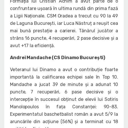
Formația lui Cristian Achim a avut parte de o
confruntare ușoară în ultima rundă din prima fază
a Ligii Naționale. CSM Oradea a trecut cu 90 la 49
de Laguna București, iar Luca Năstruț a reușit cea
mai bună prestație a carierei. Tânărul jucător a
strâns 16 puncte, 4 recuperări, 2 pase decisive și a
avut +17 la eficiență.
Andrei Mandache (CS Dinamo București)
Veteranul lui Dinamo a avut o contribuție foarte
importantă la calificarea echipei sale în Top 10.
Mandache a jucat 39 de minute și a adunat 10
puncte, 7 recuperări, 6 pase decisive și o
intercepție în succesul obținut de elevii lui Sotiris
Manolopoulos în fața Constanței: 90-83.
Experimentatul baschetbalist român a avut 5/9 la
aruncările din acțiune (56%) și a terminat cu 18