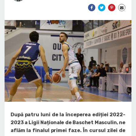
După patru luni de la începerea ediției 2022-
2023 a Ligii Naționale de Baschet Masculin, ne
aflăm la finalul primei faze. În cursul zilei de