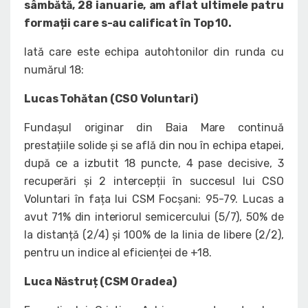
sâmbătă, 28 ianuarie, am aflat ultimele patru
formații care s-au calificat în Top 10.
Iată care este echipa autohtonilor din runda cu
numărul 18:
Lucas Tohătan (CSO Voluntari)
Fundașul originar din Baia Mare continuă
prestațiile solide și se află din nou în echipa etapei,
după ce a izbutit 18 puncte, 4 pase decisive, 3
recuperări și 2 intercepții în succesul lui CSO
Voluntari în fața lui CSM Focșani: 95-79. Lucas a
avut 71% din interiorul semicercului (5/7), 50% de
la distanță (2/4) și 100% de la linia de libere (2/2),
pentru un indice al eficienței de +18.
Luca Năstruț (CSM Oradea)