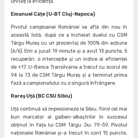
unități la eficiență.
Emanuel Cățe (U-BT Cluj-Napoca)
Pivotul campioanei României se află din nou în
această listă, după ce a încheiat duelul cu CSM
Târgu Mureș cu un procentaj de 100% din acțiune
(6/6). Emi a jucat 19 minute și a avut 13 puncte, 5
recuperări, o intercepție și un indice al eficienței
de +17. U-Banca Transilvania a trecut cu scorul de
94 la 73 de CSM Târgu Mureș și a terminat prima
fază a campionatului cu o singură înfrângere.
Rareș Uță (BC CSU Sibiu)
Uță continuă să impresioneze la Sibiu, fiind cel mai
bun marcator al galben-albaștrilor în succesul
obținut în fața lui CSM Târgu Jiu: 79-59. Pivotul
naționalei României și-a trecut în cont 15 puncte,