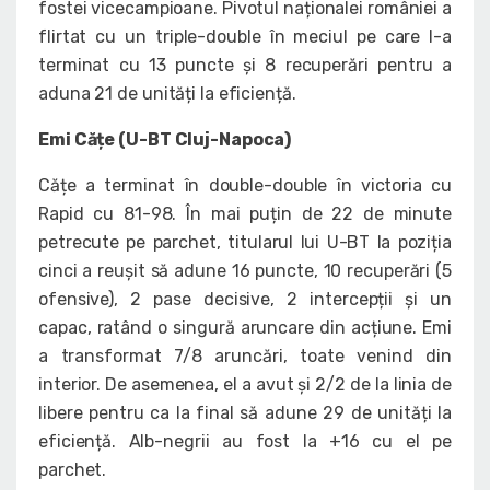
fostei vicecampioane. Pivotul naționalei româniei a
flirtat cu un triple-double în meciul pe care l-a
terminat cu 13 puncte și 8 recuperări pentru a
aduna 21 de unități la eficiență.
Emi Cățe (U-BT Cluj-Napoca)
Cățe a terminat în double-double în victoria cu
Rapid cu 81-98. În mai puțin de 22 de minute
petrecute pe parchet, titularul lui U-BT la poziția
cinci a reușit să adune 16 puncte, 10 recuperări (5
ofensive), 2 pase decisive, 2 intercepții și un
capac, ratând o singură aruncare din acțiune. Emi
a transformat 7/8 aruncări, toate venind din
interior. De asemenea, el a avut și 2/2 de la linia de
libere pentru ca la final să adune 29 de unități la
eficiență. Alb-negrii au fost la +16 cu el pe
parchet.