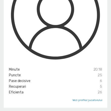
Minute
20:18
Puncte
25
Pase decisive
6
Recuperari
5
Eficienta
26
Vezi profilul jucatorului