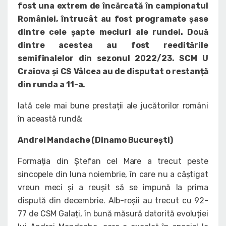
fost una extrem de încărcată în campionatul
României, întrucât au fost programate șase
dintre cele șapte meciuri ale rundei. Două
dintre acestea au fost reeditările
semifinalelor din sezonul 2022/23. SCM U
Craiova și CS Vâlcea au de disputat o restanță
din runda a 11-a.
Iată cele mai bune prestații ale jucătorilor români
în această rundă:
Andrei Mandache (Dinamo București)
Formația din Ștefan cel Mare a trecut peste
sincopele din luna noiembrie, în care nu a câștigat
vreun meci și a reușit să se impună la prima
dispută din decembrie. Alb-roșii au trecut cu 92-
77 de CSM Galați, în bună măsură datorită evoluției