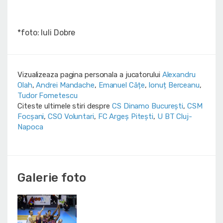
*foto: Iuli Dobre
Vizualizeaza pagina personala a jucatorului
Alexandru
Olah
,
Andrei Mandache
,
Emanuel Cățe
,
Ionuț Berceanu
,
Tudor Fometescu
Citeste ultimele stiri despre
CS Dinamo Bucureşti
,
CSM
Focșani
,
CSO Voluntari
,
FC Argeș Pitești
,
U BT Cluj-
Napoca
Galerie foto