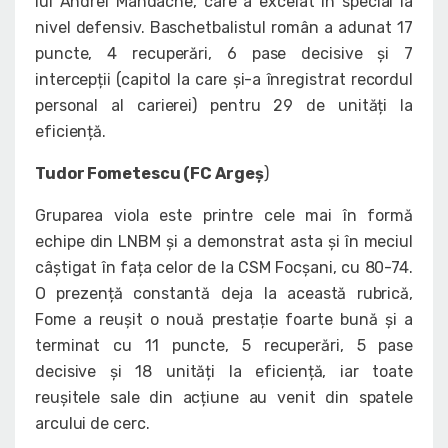
lui Andrei Mandache, care a excelat în special la
nivel defensiv. Baschetbalistul român a adunat 17
puncte, 4 recuperări, 6 pase decisive și 7
intercepții (capitol la care și-a înregistrat recordul
personal al carierei) pentru 29 de unități la
eficiență.
Tudor Fometescu (FC Argeș
)
Gruparea viola este printre cele mai în formă
echipe din LNBM și a demonstrat asta și în meciul
câștigat în fața celor de la CSM Focșani, cu 80-74.
O prezență constantă deja la această rubrică,
Fome a reușit o nouă prestație foarte bună și a
terminat cu 11 puncte, 5 recuperări, 5 pase
decisive și 18 unități la eficiență, iar toate
reușitele sale din acțiune au venit din spatele
arcului de cerc.