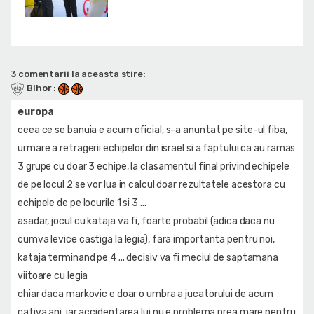
3 comentarii la aceasta stire:
Bihor
:
europa
ceea ce se banuia e acum oficial, s-a anuntat pe site-ul fiba,
urmare a retragerii echipelor din israel si a faptului ca au ramas
3 grupe cu doar 3 echipe, la clasamentul final privind echipele
de pe locul 2 se vor lua in calcul doar rezultatele acestora cu
echipele de pe locurile 1 si 3 ...
asadar, jocul cu kataja va fi, foarte probabil (adica daca nu
cumva levice castiga la legia), fara importanta pentru noi,
kataja terminand pe 4 ... decisiv va fi meciul de saptamana
viitoare cu legia
chiar daca markovic e doar o umbra a jucatorului de acum
cativa ani, iar accidentarea lui nu e problema prea mare pentru