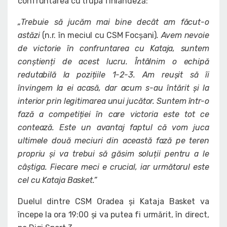
confruntarea cu trupa finlandeză:
„Trebuie să jucăm mai bine decât am făcut-o
astăzi
(n.r. în meciul cu CSM Focșani)
. Avem nevoie
de victorie în confruntarea cu Kataja, suntem
conștienți de acest lucru. Întâlnim o echipă
redutabilă la pozițiile 1-2-3. Am reușit să îi
învingem la ei acasă, dar acum s-au întărit și la
interior prin legitimarea unui jucător. Suntem într-o
fază a competiției în care victoria este tot ce
contează. Este un avantaj faptul că vom juca
ultimele două meciuri din această fază pe teren
propriu și va trebui să găsim soluții pentru a le
câștiga. Fiecare meci e crucial, iar următorul este
cel cu Kataja Basket.”
Duelul dintre CSM Oradea și Kataja Basket va
începe la ora 19:00 și va putea fi urmărit, în direct,