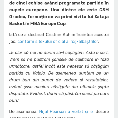
de cinci echipe având programate partide în
cupele europene. Una dintre ele este CSM
Oradea, formație ce va primi vizita lui Kataja
Basket în FIBA Europe Cup.
Iată ce a declarat Cristian Achim înaintea acestui
joc,
conform site-ului oficial al roș-albaștrilor
:
„E clar că noi ne dorim să-l câștigăm. Asta e cert.
Vrem să ne păstrăm șansele de calificare în faza
următoare, astfel încât este necesar să câștigăm
partida cu Kataja. De asemenea, suntem pe un
drum bun din punct de vedere al rezultatelor,
având șase meciuri câștigate din ultimele șapte
disputate. Evident, dorim să păstrăm acest parcurs
bun.”
De asemenea,
Nijal Pearson a vorbit și el
despre