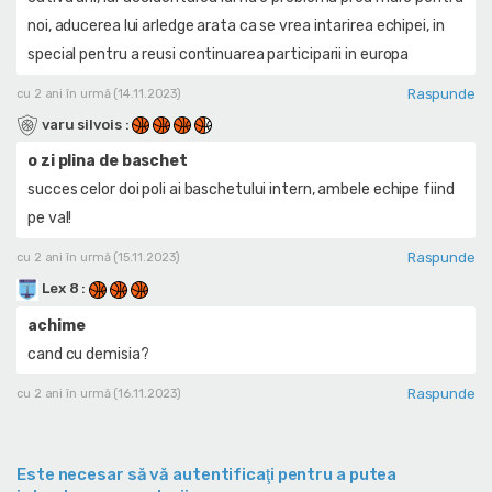
noi, aducerea lui arledge arata ca se vrea intarirea echipei, in
special pentru a reusi continuarea participarii in europa
Raspunde
cu 2 ani în urmă (14.11.2023)
varu silvois
:
o zi plina de baschet
succes celor doi poli ai baschetului intern, ambele echipe fiind
pe val!
Raspunde
cu 2 ani în urmă (15.11.2023)
Lex 8
:
achime
cand cu demisia?
Raspunde
cu 2 ani în urmă (16.11.2023)
Este necesar să vă autentificaţi pentru a putea