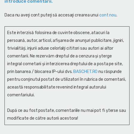
introduce comentarii.
Daca nu aveţi cont puteţi să accesaţi crearea unui
cont nou
.
Este interzisă folosirea de cuvinte obscene, atacuri la
persoană, autor, articol, afişarea de anunţuri publicitare, jigniri,
trivialităţi, injurii aduse celorlalţi cititori sau autori ai altor
comentarii. Ne rezervăm dreptul de a cenzura și şterge
integral cometarii și interzicerea dreptului de a posta pe site,
prin banarea / blocarea IP-ului dvs.
BASCHET.RO
nu răspunde
pentru conţinutul postat de utilizatori în rubrica de comentarii,
această responsabilitate revenind integral autorului
comentariului.
După ce au fost postate, comentariile nu mai pot fi șterse sau
modificate de către autorii acestora!