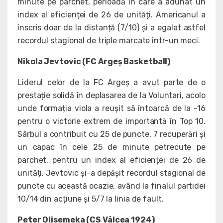
minute pe parchet, perioadă în care a adunat un
index al eficienței de 26 de unități. Americanul a
înscris doar de la distanță (7/10) și a egalat astfel
recordul stagional de triple marcate într-un meci.
Nikola Jevtovic (FC Argeș Basketball)
Liderul celor de la FC Argeș a avut parte de o
prestație solidă în deplasarea de la Voluntari, acolo
unde formația viola a reușit să întoarcă de la -16
pentru o victorie extrem de importantă în Top 10.
Sârbul a contribuit cu 25 de puncte, 7 recuperări și
un capac în cele 25 de minute petrecute pe
parchet, pentru un index al eficienței de 26 de
unități. Jevtovic și-a depășit recordul stagional de
puncte cu această ocazie, având la finalul partidei
10/14 din acțiune și 5/7 la linia de fault.
Peter Olisemeka (CS Vâlcea 1924)