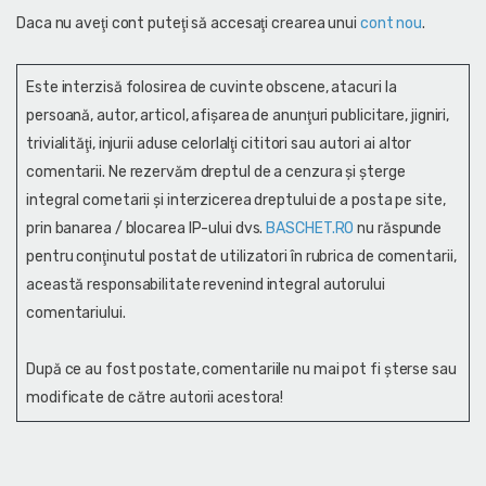
Daca nu aveţi cont puteţi să accesaţi crearea unui
cont nou
.
Este interzisă folosirea de cuvinte obscene, atacuri la
persoană, autor, articol, afişarea de anunţuri publicitare, jigniri,
trivialităţi, injurii aduse celorlalţi cititori sau autori ai altor
comentarii. Ne rezervăm dreptul de a cenzura și şterge
integral cometarii și interzicerea dreptului de a posta pe site,
prin banarea / blocarea IP-ului dvs.
BASCHET.RO
nu răspunde
pentru conţinutul postat de utilizatori în rubrica de comentarii,
această responsabilitate revenind integral autorului
comentariului.
După ce au fost postate, comentariile nu mai pot fi șterse sau
modificate de către autorii acestora!