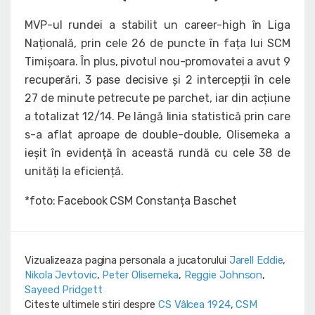
MVP-ul rundei a stabilit un career-high în Liga
Națională, prin cele 26 de puncte în fața lui SCM
Timișoara. În plus, pivotul nou-promovatei a avut 9
recuperări, 3 pase decisive și 2 intercepții în cele
27 de minute petrecute pe parchet, iar din acțiune
a totalizat 12/14. Pe lângă linia statistică prin care
s-a aflat aproape de double-double, Olisemeka a
ieșit în evidență în această rundă cu cele 38 de
unități la eficiență.
*foto: Facebook CSM Constanța Baschet
Vizualizeaza pagina personala a jucatorului
Jarell Eddie
,
Nikola Jevtovic
,
Peter Olisemeka
,
Reggie Johnson
,
Sayeed Pridgett
Citeste ultimele stiri despre
CS Vâlcea 1924
,
CSM