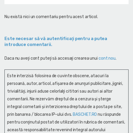
Nu există nici un comentariu pentru acest articol.
Este necesar să vă autentificaţi pentru a putea
introduce comentarii.
Daca nu aveţi cont puteţi să accesaţi crearea unui
cont nou
.
Este interzisă folosirea de cuvinte obscene, atacuri la
persoană, autor, articol, afişarea de anunţuri publicitare, jigniri,
trivialităţi, injurii aduse celorlalţi cititori sau autori ai altor
comentarii. Ne rezervăm dreptul de a cenzura și şterge
integral cometarii și interzicerea dreptului de a posta pe site,
prin banarea / blocarea IP-ului dvs.
BASCHET.RO
nu răspunde
pentru conţinutul postat de utilizatori în rubrica de comentarii,
această responsabilitate revenind integral autorului