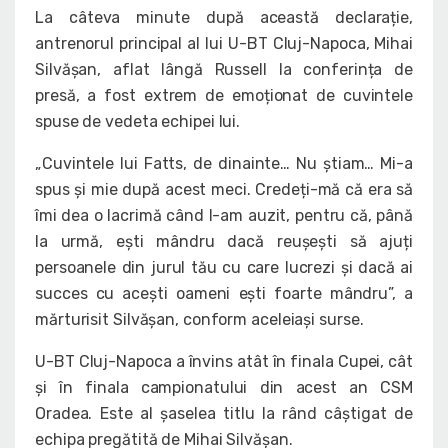
La câteva minute după această declarație,
antrenorul principal al lui U-BT Cluj-Napoca, Mihai
Silvășan, aflat lângă Russell la conferința de
presă, a fost extrem de emoționat de cuvintele
spuse de vedeta echipei lui.
„Cuvintele lui Fatts, de dinainte… Nu știam… Mi-a
spus și mie după acest meci. Credeți-mă că era să
îmi dea o lacrimă când l-am auzit, pentru că, până
la urmă, ești mândru dacă reușești să ajuți
persoanele din jurul tău cu care lucrezi și dacă ai
succes cu acești oameni ești foarte mândru”, a
mărturisit Silvășan, conform aceleiași surse.
U-BT Cluj-Napoca a învins atât în finala Cupei, cât
și în finala campionatului din acest an CSM
Oradea. Este al șaselea titlu la rând câștigat de
echipa pregătită de Mihai Silvășan.