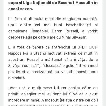
cupa și Liga Națională de Baschet Masculin în
acest sezon.
La finalul ultimului meci din stagiunea curentă,
unul dintre cei mai buni baschetbaliști ai
campioanei României, Daron Russell, a vorbit
despre relația pe care o are cu Mihai Silvășan.
El a fost de părere că antrenorul lui U-BT Cluj-
Napoca l-a ajutat și motivat extrem de mult în
acest an. Russell a mărturisit că a învățat de la
Silvășan cum să își folosească orgoliul într-un mod
pozitiv și a precizat că nu va uita acest lucru
niciodată.
„Vreau să le mulțumesc tuturor pentru că m-au
primit: colegilor mei, evident lui Silvă că a avut
încredere în mine. A început (relația dintre cei doi)