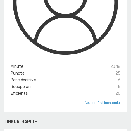
Minute
20:18
Puncte
25
Pase decisive
6
Recuperari
5
Eficienta
26
Vezi profilul jucatorului
LINKURI RAPIDE