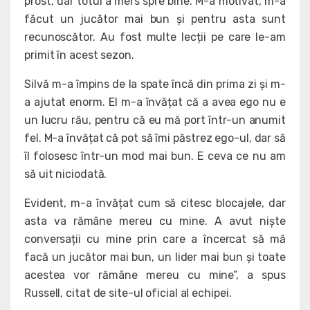
prost, dar totul a mers spre bine. M-a motivat, m-a
făcut un jucător mai bun și pentru asta sunt
recunoscător. Au fost multe lecții pe care le-am
primit în acest sezon.
Silvă m-a împins de la spate încă din prima zi și m-
a ajutat enorm. El m-a învățat că a avea ego nu e
un lucru rău, pentru că eu mă port într-un anumit
fel. M-a învățat că pot să îmi păstrez ego-ul, dar să
îl folosesc într-un mod mai bun. E ceva ce nu am
să uit niciodată.
Evident, m-a învățat cum să citesc blocajele, dar
asta va rămâne mereu cu mine. A avut niște
conversații cu mine prin care a încercat să mă
facă un jucător mai bun, un lider mai bun și toate
acestea vor rămâne mereu cu mine”, a spus
Russell, citat de site-ul oficial al echipei.