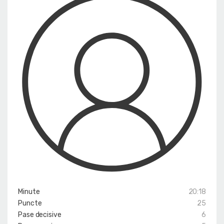
Minute
20:18
Puncte
25
Pase decisive
6