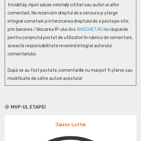
trivialităţi, injurii aduse celorlalţi cititori sau autori ai altor
comentarii. Ne rezervăm dreptul de a cenzura și şterge
integral cometarii și interzicerea dreptului de a posta pe site,
prin banarea / blocarea IP-ului dvs.
BASCHET.RO
nu răspunde
pentru conţinutul postat de utilizatori în rubrica de comentarii,
această responsabilitate revenind integral autorului
comentariului.
După ce au fost postate, comentariile nu mai pot fi șterse sau
modificate de către autorii acestora!
MVP-UL ETAPEI
Jaizec Lottie