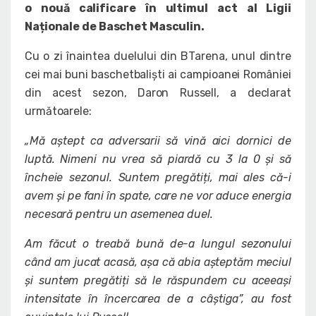
o nouă calificare în ultimul act al Ligii
Naționale de Baschet Masculin.
Cu o zi înaintea duelului din BTarena, unul dintre
cei mai buni baschetbaliști ai campioanei României
din acest sezon, Daron Russell, a declarat
următoarele:
„Mă aștept ca adversarii să vină aici dornici de
luptă. Nimeni nu vrea să piardă cu 3 la 0 și să
încheie sezonul. Suntem pregătiți, mai ales că-i
avem și pe fani în spate, care ne vor aduce energia
necesară pentru un asemenea duel.
Am făcut o treabă bună de-a lungul sezonului
când am jucat acasă, așa că abia așteptăm meciul
și suntem pregătiți să le răspundem cu aceeași
intensitate în încercarea de a câștiga”, au fost