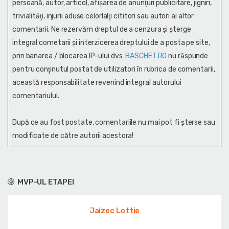
persoană, autor, articol, afişarea de anunţuri publicitare, jigniri,
trivialităţi, injurii aduse celorlalţi cititori sau autori ai altor
comentarii. Ne rezervăm dreptul de a cenzura și şterge
integral cometarii și interzicerea dreptului de a posta pe site,
prin banarea / blocarea IP-ului dvs.
BASCHET.RO
nu răspunde
pentru conţinutul postat de utilizatori în rubrica de comentarii,
această responsabilitate revenind integral autorului
comentariului.
După ce au fost postate, comentariile nu mai pot fi șterse sau
modificate de către autorii acestora!
MVP-UL ETAPEI
Jaizec Lottie