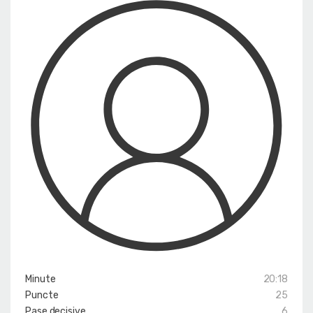
Minute
20:18
Puncte
25
Pase decisive
6