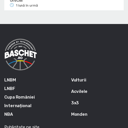
Greciei
1 lună în urmă
LNBM
Vulturii
LNBF
Acvilele
Cupa României
3x3
Internațional
NBA
Monden
Publicitate pe site