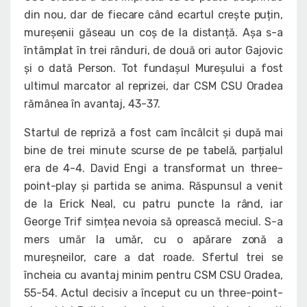
din nou, dar de fiecare când ecartul crește puțin,
mureșenii găseau un coș de la distanță. Așa s-a
întâmplat în trei rânduri, de două ori autor Gajovic
și o dată Person. Tot fundașul Mureșului a fost
ultimul marcator al reprizei, dar CSM CSU Oradea
rămânea în avantaj, 43-37.
Startul de repriză a fost cam încâlcit și după mai
bine de trei minute scurse de pe tabelă, parțialul
era de 4-4. David Engi a transformat un three-
point-play și partida se anima. Răspunsul a venit
de la Erick Neal, cu patru puncte la rând, iar
George Trif simțea nevoia să oprească meciul. S-a
mers umăr la umăr, cu o apărare zonă a
mureșneilor, care a dat roade. Sfertul trei se
încheia cu avantaj minim pentru CSM CSU Oradea,
55-54. Actul decisiv a început cu un three-point-