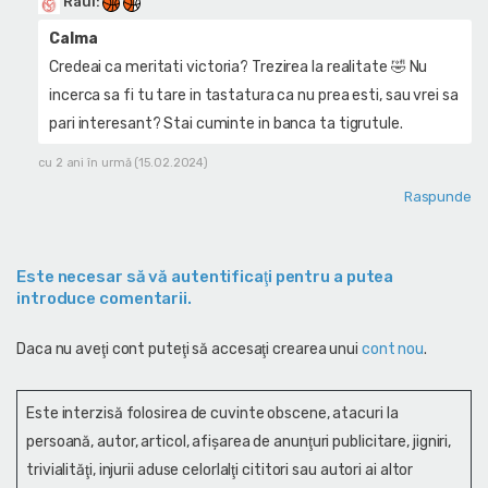
Raul
:
Calma
Credeai ca meritati victoria? Trezirea la realitate 🤣 Nu
incerca sa fi tu tare in tastatura ca nu prea esti, sau vrei sa
pari interesant? Stai cuminte in banca ta tigrutule.
cu 2 ani în urmă (15.02.2024)
Raspunde
Este necesar să vă autentificaţi pentru a putea
introduce comentarii.
Daca nu aveţi cont puteţi să accesaţi crearea unui
cont nou
.
Este interzisă folosirea de cuvinte obscene, atacuri la
persoană, autor, articol, afişarea de anunţuri publicitare, jigniri,
trivialităţi, injurii aduse celorlalţi cititori sau autori ai altor