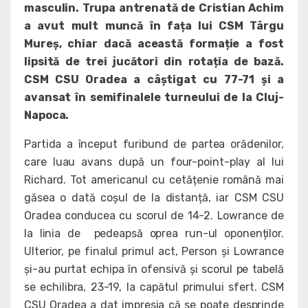
masculin. Trupa antrenată de Cristian Achim
a avut mult muncă în fața lui CSM Târgu
Mureș, chiar dacă această formație a fost
lipsită de trei jucători din rotația de bază.
CSM CSU Oradea a câștigat cu 77-71 și a
avansat în semifinalele turneului de la Cluj-
Napoca.
Partida a început furibund de partea orădenilor,
care luau avans după un four-point-play al lui
Richard. Tot americanul cu cetățenie română mai
găsea o dată coșul de la distanță, iar CSM CSU
Oradea conducea cu scorul de 14-2. Lowrance de
la linia de pedeapsă oprea run-ul oponenților.
Ulterior, pe finalul primul act, Person și Lowrance
și-au purtat echipa în ofensivă și scorul pe tabelă
se echilibra, 23-19, la capătul primului sfert. CSM
CSU Oradea a dat impresia că se poate desprinde