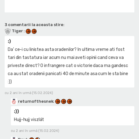
3 comentarii la aceasta stire:
Tiger
:
:)
Da' ce-i cu linistea asta oradenilor? In ultima vreme ati fost
tari din tastatura iar acum nu mai aveti opinii cand ceva va
priveste direct? O infrangere cat o victorie daca ma gandesc
ca au stat oradenii panicati 40 de minute asa cum le sta bine
:))
cu 2 ani în urmă (15.02.2024)
returnofthesnek
:
:))
Hujj-hujj viszlát
cu 2 ani în urmă (15.02.2024)