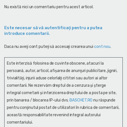
Nu există nici un comentariu pentru acest articol.
Este necesar să vă autentificaţi pentru a putea
introduce comentarii.
Daca nu aveţi cont puteţi să accesaţi crearea unui
cont nou
.
Este interzisă folosirea de cuvinte obscene, atacuri la
persoană, autor, articol, afişarea de anunţuri publicitare, jigniri,
trivialităţi, injurii aduse celorlalţi cititori sau autori ai altor
comentarii. Ne rezervăm dreptul de a cenzura și şterge
integral cometarii și interzicerea dreptului de a posta pe site,
prin banarea / blocarea IP-ului dvs.
BASCHET.RO
nu răspunde
pentru conţinutul postat de utilizatori în rubrica de comentarii,
această responsabilitate revenind integral autorului
comentariului.