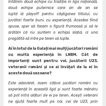
întâlnim două echipe cu tradiție in liga națională,
două echipe puternice care an de an se
luptă iă playoff pentru câștigarea titlului, cu
jucători foarte buni, cu experiență. Acestea fiind
spuse, sper să facem o figură frumoasă și să le
arătăm că nu suntem o echipa slabă, ci una
pregătită să intre pe teren să lupte.
Ai în lotul de la Galați mai mulți jucători români
cu multă experiență în LNBM. Cât de
importanți sunt pentru voi, jucătorii U23,
veteranii români și ce ai învățat de la ei în
aceste două sezoane?
Este adevărat, avem câțiva jucători români cu
experiență în această ligă și sunt foarte mândru
să pot intra alături de ei pe teren. Acești veterani
ne ajută foarte mult pe noi, cei de U23, prin