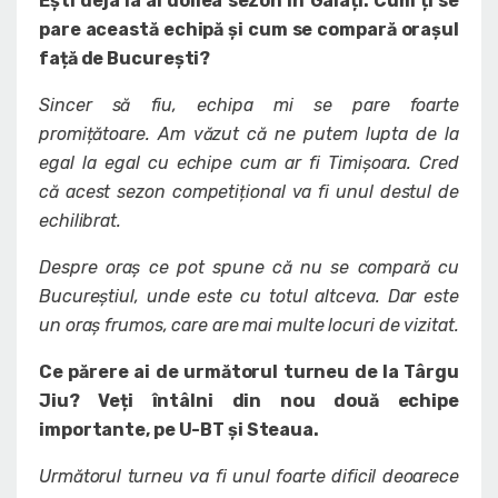
Ești deja la al doilea sezon în Galați. Cum ți se
pare această echipă și cum se compară orașul
față de București?
Sincer să fiu, echipa mi se pare foarte
promițătoare. Am văzut că ne putem lupta de la
egal la egal cu echipe cum ar fi Timișoara. Cred
că acest sezon competițional va fi unul destul de
echilibrat.
Despre oraș ce pot spune că nu se compară cu
Bucureștiul, unde este cu totul altceva. Dar este
un oraș frumos, care are mai multe locuri de vizitat.
Ce părere ai de următorul turneu de la Târgu
Jiu? Veți întâlni din nou două echipe
importante, pe U-BT și Steaua.
Următorul turneu va fi unul foarte dificil deoarece