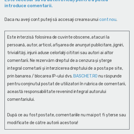
introduce comentarii.
Daca nu aveţi cont puteţi să accesaţi crearea unui
cont nou
.
Este interzisă folosirea de cuvinte obscene, atacuri la
persoană, autor, articol, afişarea de anunţuri publicitare, jigniri,
trivialităţi, injurii aduse celorlalţi cititori sau autori ai altor
comentarii. Ne rezervăm dreptul de a cenzura și şterge
integral cometarii și interzicerea dreptului de a posta pe site,
prin banarea / blocarea IP-ului dvs.
BASCHET.RO
nu răspunde
pentru conţinutul postat de utilizatori în rubrica de comentarii,
această responsabilitate revenind integral autorului
comentariului.
După ce au fost postate, comentariile nu mai pot fi șterse sau
modificate de către autorii acestora!