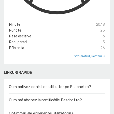
Minute
20:18
Puncte
25
Pase decisive
6
Recuperari
5
Eficienta
26
Vezi profilul jucatorului
LINKURI RAPIDE
Cum activez contul de utilizator pe Baschet.ro?
Cum mă abonez la notificările Baschet.ro?
Optimizări ale experienței utilizatorului