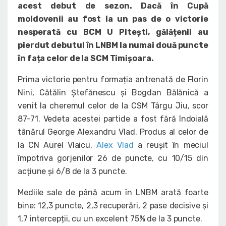
acest debut de sezon. Dacă în Cupă
moldovenii au fost la un pas de o victorie
nesperată cu BCM U Pitești, gălățenii au
pierdut debutul în LNBM la numai două puncte
în fața celor de la SCM Timișoara.
Prima victorie pentru formația antrenată de Florin
Nini, Cătălin Ștefănescu și Bogdan Bălănică a
venit la cheremul celor de la CSM Târgu Jiu, scor
87-71. Vedeta acestei partide a fost fără îndoială
tânărul George Alexandru Vlad. Produs al celor de
la CN Aurel Vlaicu,
Alex Vlad
a reușit în meciul
împotriva gorjenilor 26 de puncte, cu 10/15 din
acțiune și 6/8 de la 3 puncte.
Mediile sale de până acum în LNBM arată foarte
bine: 12,3 puncte, 2,3 recuperări, 2 pase decisive și
1,7 intercepții, cu un excelent 75% de la 3 puncte.