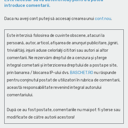
introduce comentarii.
Daca nu aveţi cont puteţi să accesaţi crearea unui
cont nou
.
Este interzisă folosirea de cuvinte obscene, atacuri la
persoană, autor, articol, afişarea de anunţuri publicitare, jigniri,
trivialităţi, injurii aduse celorlalţi cititori sau autori ai altor
comentarii. Ne rezervăm dreptul de a cenzura și şterge
integral cometarii și interzicerea dreptului de a posta pe site,
prin banarea / blocarea IP-ului dvs.
BASCHET.RO
nu răspunde
pentru conţinutul postat de utilizatori în rubrica de comentarii,
această responsabilitate revenind integral autorului
comentariului.
După ce au fost postate, comentariile nu mai pot fi șterse sau
modificate de către autorii acestora!