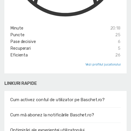
Minute
20:18
Puncte
25
Pase decisive
6
Recuperari
5
Eficienta
26
Vezi profilul jucatorului
LINKURI RAPIDE
Cum activez contul de utilizator pe Baschet.ro?
Cum mă abonez la notificările Baschet.ro?
Optimizări ale experienței utilizatorului