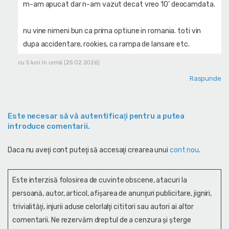
m-am apucat dar n-am vazut decat vreo 10' deocamdata.
nu vine nimeni bun ca prima optiune in romania. toti vin
dupa accidentare, rookies, ca rampa de lansare etc.
cu 5 luni în urmă (25.02.2026)
Raspunde
Este necesar să vă autentificaţi pentru a putea
introduce comentarii.
Daca nu aveţi cont puteţi să accesaţi crearea unui
cont nou
.
Este interzisă folosirea de cuvinte obscene, atacuri la
persoană, autor, articol, afişarea de anunţuri publicitare, jigniri,
trivialităţi, injurii aduse celorlalţi cititori sau autori ai altor
comentarii. Ne rezervăm dreptul de a cenzura și şterge