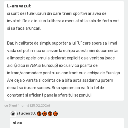
L-am vazut
si sunt destule lucruri din care tinerii sportivi ar avea de
invatat. De ex. in ziua lui libera a mers atat la sala de forta cat
si sa faca aruncari.
Dar, in calitate de simplu suporter a lui "U" care spera sa il mai
vada cel putin inca un sezon la echipa acest mini documentar
a limpezit apele: omul a declarat explicit ca a venit sa joace
aici (adica in ABA si Eurocup) exclusiv ca poarta de
intrare/acomodare pentru un contract cu o echipa de Euroliga.
Are deja o varsta si dorinta de a bifa asta asadar nu putem
decat sa ii uram succes. Si sa speram ca va fi la fel de
constant si eficient pana la sfarsitul sezonului
cu 5 luni în urmă (25.02.2026)
studentU
:
si eu