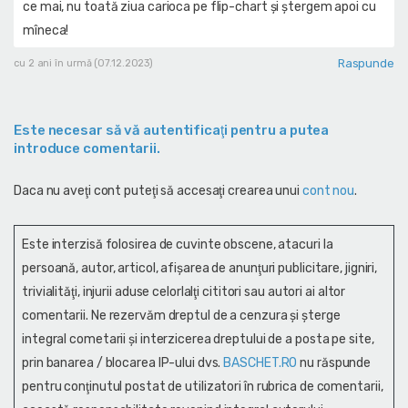
ce mai, nu toată ziua carioca pe flip-chart și ștergem apoi cu
mîneca!
Raspunde
cu 2 ani în urmă (07.12.2023)
Este necesar să vă autentificaţi pentru a putea
introduce comentarii.
Daca nu aveţi cont puteţi să accesaţi crearea unui
cont nou
.
Este interzisă folosirea de cuvinte obscene, atacuri la
persoană, autor, articol, afişarea de anunţuri publicitare, jigniri,
trivialităţi, injurii aduse celorlalţi cititori sau autori ai altor
comentarii. Ne rezervăm dreptul de a cenzura și şterge
integral cometarii și interzicerea dreptului de a posta pe site,
prin banarea / blocarea IP-ului dvs.
BASCHET.RO
nu răspunde
pentru conţinutul postat de utilizatori în rubrica de comentarii,