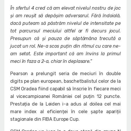
În sfertul 4 cred că am elevat nivelul nostru de joc
și am reușit să depășim adversarul. Fără îndoială,
dacă puteam să păstrăm nivelul de intensitate pe
tot parcursul meciului altfel ar fi decurs jocul.
Presupun că și pauza de săptămâna trecută a
jucat un rol. Ne-a scos puțin din ritmul cu care ne-
am setat. Este important că am învins la primul
meci în faza a 2-a, chiar în deplasare.”
Pearson a prelungit seria de meciuri în double
digits pe plan european, baschetbalistul celor de la
CSM Oradea fiind capabil să înscrie în fiecare meci
al vicecampioanei României cel puțin 12 puncte.
Prestația de la Leiden i-a adus al doilea cel mai
mare index al eficienței în cele șapte apariții
stagionale din FIBA Europe Cup.