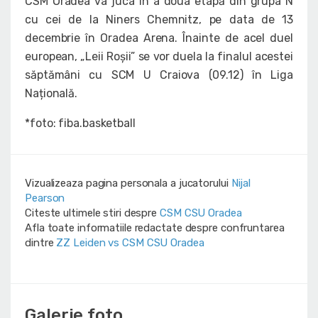
CSM Oradea va juca în a doua etapă din grupa N
cu cei de la Niners Chemnitz, pe data de 13
decembrie în Oradea Arena. Înainte de acel duel
european, „Leii Roșii” se vor duela la finalul acestei
săptămâni cu SCM U Craiova (09.12) în Liga
Națională.
*foto: fiba.basketball
Vizualizeaza pagina personala a jucatorului
Nijal
Pearson
Citeste ultimele stiri despre
CSM CSU Oradea
Afla toate informatiile redactate despre confruntarea
dintre
ZZ Leiden vs CSM CSU Oradea
Galerie foto