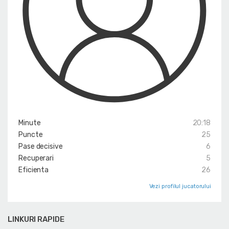
Minute
20:18
Puncte
25
Pase decisive
6
Recuperari
5
Eficienta
26
Vezi profilul jucatorului
LINKURI RAPIDE