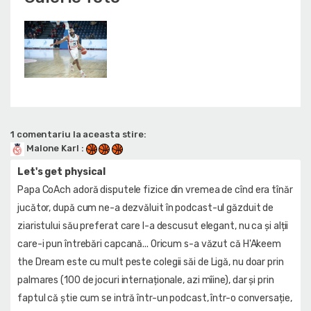
1 comentariu la aceasta stire:
Malone Karl
:
Let's get physical
Papa CoAch adoră disputele fizice din vremea de cînd era tînăr
jucător, după cum ne-a dezvăluit în podcast-ul găzduit de
ziaristului său preferat care l-a descusut elegant, nu ca și alții
care-i pun întrebări capcană... Oricum s-a văzut că H'Akeem
the Dream este cu mult peste colegii săi de Ligă, nu doar prin
palmares (100 de jocuri internaționale, azi mîine), dar și prin
faptul că știe cum se intră într-un podcast, într-o conversație,