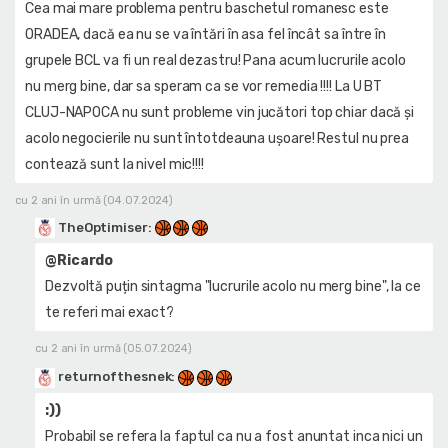
Cea mai mare problema pentru baschetul romanesc este
ORADEA, dacă ea nu se va întări în asa fel încât sa între în
grupele BCL va fi un real dezastru! Pana acum lucrurile acolo
nu merg bine, dar sa speram ca se vor remedia !!!! La U BT
CLUJ-NAPOCA nu sunt probleme vin jucători top chiar dacă și
acolo negocierile nu sunt întotdeauna ușoare! Restul nu prea
contează sunt la nivel mic!!!!
cu 2 ani în urmă (04.07.2024)
TheOptimiser
:
@Ricardo
Dezvoltă puțin sintagma "lucrurile acolo nu merg bine", la ce
te referi mai exact?
cu 2 ani în urmă (05.07.2024)
returnofthesnek
:
:))
Probabil se refera la faptul ca nu a fost anuntat inca nici un