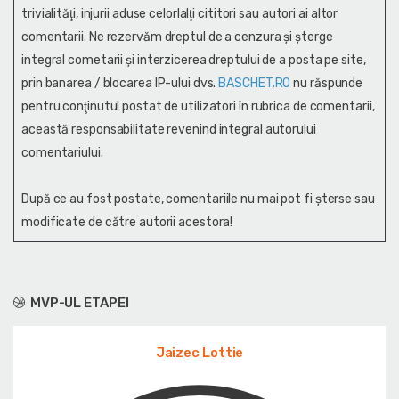
trivialităţi, injurii aduse celorlalţi cititori sau autori ai altor
comentarii. Ne rezervăm dreptul de a cenzura și şterge
integral cometarii și interzicerea dreptului de a posta pe site,
prin banarea / blocarea IP-ului dvs.
BASCHET.RO
nu răspunde
pentru conţinutul postat de utilizatori în rubrica de comentarii,
această responsabilitate revenind integral autorului
comentariului.
După ce au fost postate, comentariile nu mai pot fi șterse sau
modificate de către autorii acestora!
MVP-UL ETAPEI
Jaizec Lottie