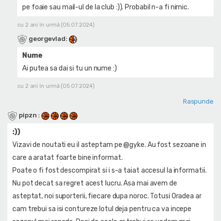
pe foaie sau mail-ul de la club :)). Probabil n-a fi nimic.
cu 2 ani în urmă (05.07.2024)
georgevlad
:
Nume
Ai putea sa dai si tu un nume :)
cu 2 ani în urmă (05.07.2024)
Raspunde
pipzn
:
:))
Vizavi de noutati eu il asteptam pe @gyke. Au fost sezoane in
care a aratat foarte bine informat.
Poate o fi fost descompirat si i s-a taiat accesul la informatii.
Nu pot decat sa regret acest lucru. Asa mai avem de
asteptat, noi suporterii, fiecare dupa noroc. Totusi Oradea ar
cam trebui sa isi contureze lotul deja pentru ca va incepe