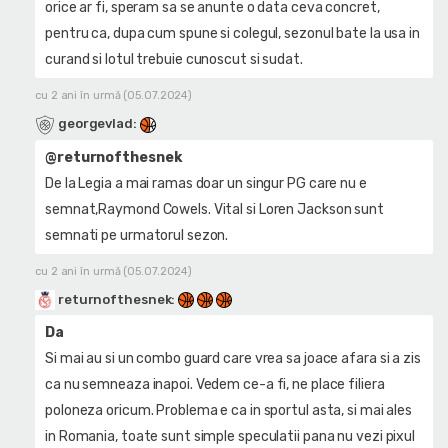
orice ar fi, speram sa se anunte o data ceva concret,
pentru ca, dupa cum spune si colegul, sezonul bate la usa in
curand si lotul trebuie cunoscut si sudat.
cu 2 ani în urmă (05.07.2024)
georgevlad
:
@returnofthesnek
De la Legia a mai ramas doar un singur PG care nu e
semnat,Raymond Cowels. Vital si Loren Jackson sunt
semnati pe urmatorul sezon.
cu 2 ani în urmă (05.07.2024)
returnofthesnek
:
Da
Si mai au si un combo guard care vrea sa joace afara si a zis
ca nu semneaza inapoi. Vedem ce-a fi, ne place filiera
poloneza oricum. Problema e ca in sportul asta, si mai ales
in Romania, toate sunt simple speculatii pana nu vezi pixul