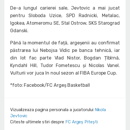
De-a lungul carierei sale, Jevtovic a mai jucat
pentru Sloboda Uzice, SPD Radnicki, Metalac,
Igokea, Atomeromu SE, Stal Ostrow, SKS Starograd
Gdanski.
Până la momentul de față, argeșenii au confirmat
păstrarea lui Nebojsa Vidic pe banca tehnică, iar
din lot fac parte Vlad Nistor, Bogdan Țîbîrnă,
Kyndahl Hill, Tudor Fometescu și Nicolas Vanel.
Vulturii vor juca în noul sezon al FIBA Europe Cup.
*foto: Facebook/FC Argeș Basketball
Vizualizeaza pagina personala a jucatorului
Nikola
Jevtovic
Citeste ultimele stiri despre
FC Argeș Pitești