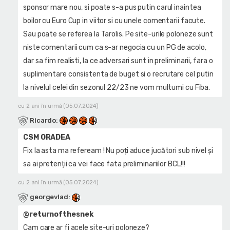
sponsor mare nou, si poate s-a pus putin carul inaintea
boilor cu Euro Cup in viitor si cu unele comentarii facute.
Sau poate se referea la Tarolis. Pe site-urile poloneze sunt
niste comentarii cum ca s-ar negocia cu un PG de acolo,
dar sa fim realisti, la ce adversari sunt in preliminarii, fara o
suplimentare consistenta de buget si o recrutare cel putin
la nivelul celei din sezonul 22/23 ne vom multumi cu Fiba.
cu 2 ani în urmă (05.07.2024)
Ricardo
:
CSM ORADEA
Fix la asta ma refeream ! Nu poți aduce jucători sub nivel și
sa ai pretenții ca vei face fata preliminariilor BCL!!!
cu 2 ani în urmă (05.07.2024)
georgevlad
:
@returnofthesnek
Cam care ar fi acele site-uri poloneze?