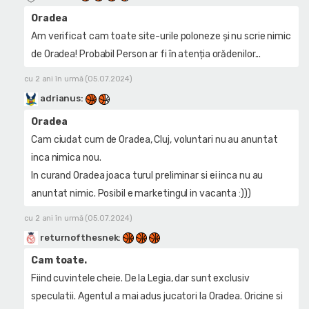
Oradea
Am verificat cam toate site-urile poloneze și nu scrie nimic
de Oradea! Probabil Person ar fi în atenția orădenilor...
cu 2 ani în urmă (05.07.2024)
adrianus
:
Oradea
Cam ciudat cum de Oradea, Cluj, voluntari nu au anuntat
inca nimica nou.
In curand Oradea joaca turul preliminar si ei inca nu au
anuntat nimic. Posibil e marketingul in vacanta :)))
cu 2 ani în urmă (05.07.2024)
returnofthesnek
:
Cam toate.
Fiind cuvintele cheie. De la Legia, dar sunt exclusiv
speculatii. Agentul a mai adus jucatori la Oradea. Oricine si