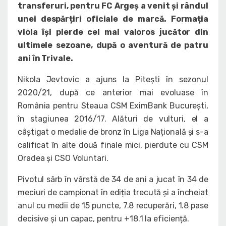
transferuri, pentru FC Argeș a venit și rândul
unei despărțiri oficiale de marcă. Formația
viola își pierde cel mai valoros jucător din
ultimele sezoane, după o aventură de patru
ani în Trivale.
Nikola Jevtovic a ajuns la Pitești în sezonul
2020/21, după ce anterior mai evoluase în
România pentru Steaua CSM EximBank București,
în stagiunea 2016/17. Alături de vulturi, el a
câștigat o medalie de bronz în Liga Națională și s-a
calificat în alte două finale mici, pierdute cu CSM
Oradea și CSO Voluntari.
Pivotul sârb în vârstă de 34 de ani a jucat în 34 de
meciuri de campionat în ediția trecută și a încheiat
anul cu medii de 15 puncte, 7.8 recuperări, 1.8 pase
decisive și un capac, pentru +18.1 la eficiență.