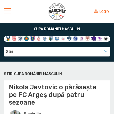
Login
CUPA ROMÂNIEI MASCULIN
Stiri
STIRI CUPA ROMÂNIEI MASCULIN
Nikola Jevtovic o părăsește
pe FC Argeș după patru
sezoane
Flaviu Ilie