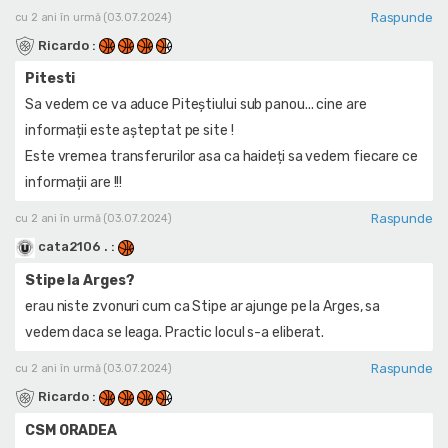
Raspunde
cu 2 ani în urmă (03.07.2024)
Ricardo
:
Pitesti
Sa vedem ce va aduce Piteștiului sub panou... cine are
informații este așteptat pe site !
Este vremea transferurilor asa ca haideți sa vedem fiecare ce
informații are !!!
Raspunde
cu 2 ani în urmă (03.07.2024)
cata2106 .
:
Stipe la Arges?
erau niste zvonuri cum ca Stipe ar ajunge pe la Arges, sa
vedem daca se leaga. Practic locul s-a eliberat.
Raspunde
cu 2 ani în urmă (03.07.2024)
Ricardo
:
CSM ORADEA