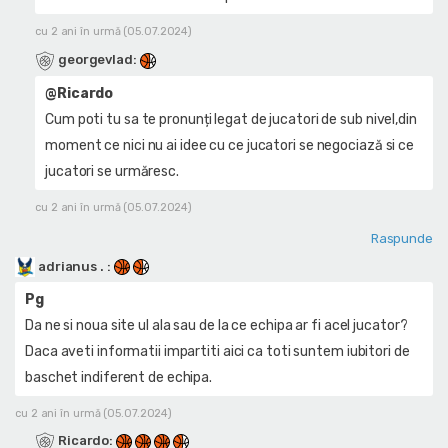
cu 2 ani în urmă (05.07.2024)
georgevlad
:
@Ricardo
Cum poti tu sa te pronunți legat de jucatori de sub nivel,din
moment ce nici nu ai idee cu ce jucatori se negociază si ce
jucatori se urmăresc.
cu 2 ani în urmă (05.07.2024)
Raspunde
adrianus .
:
Pg
Da ne si noua site ul ala sau de la ce echipa ar fi acel jucator?
Daca aveti informatii impartiti aici ca toti suntem iubitori de
baschet indiferent de echipa.
cu 2 ani în urmă (05.07.2024)
Ricardo
: