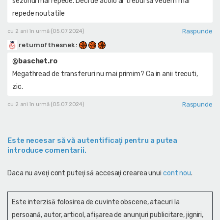
sezonul mai repede. Deci de acolo ar trebui sa vedem mai
repede noutatile
Raspunde
cu 2 ani în urmă (05.07.2024)
returnofthesnek
:
@baschet.ro
Megathread de transferuri nu mai primim? Ca in anii trecuti,
zic.
Raspunde
cu 2 ani în urmă (05.07.2024)
Este necesar să vă autentificaţi pentru a putea
introduce comentarii.
Daca nu aveţi cont puteţi să accesaţi crearea unui
cont nou
.
Este interzisă folosirea de cuvinte obscene, atacuri la
persoană, autor, articol, afişarea de anunţuri publicitare, jigniri,