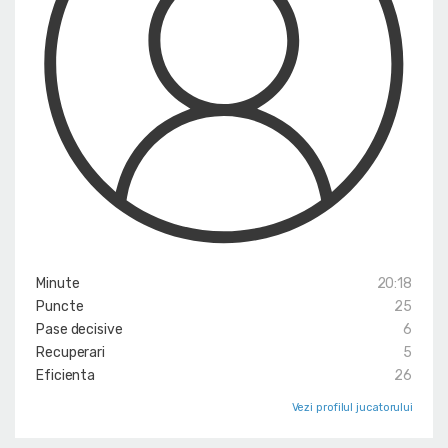
Minute
20:18
Puncte
25
Pase decisive
6
Recuperari
5
Eficienta
26
Vezi profilul jucatorului