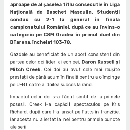
aproape de al șaselea titlu consecutiv în Liga
Națională de Baschet Masculin. Studenții
conduc cu 2-1 la general în finala
campionatului României, după ce au învins-o
categoric pe CSM Oradea în primul duel din
BTarena, încheiat 103-78.
Gazdele au beneficiat de un aport consistent din
partea celor doi lideri ai echipei,
Daron Russell și
Mitch Creek
. Cei doi au avut cele mai reușite
prestații de până acum în finală pentru a o împinge
pe U-BT către al doilea succes la rând.
Impactul celor doi s-a făcut simțit de la primele
posesii. Creek l-a căpăcit spectaculos pe Kris
Richard, după care l-a lansat pe Fatts în tranziție,
iar acesta nu a iertat la inel pentru primele puncte
ale serii.