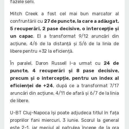
fazele serii.
Mitch Creek a fost cel mai bun marcator al
confruntării cu
27 de puncte, la care a adăugat,
5 recuperări, 2 pase decisive, o intercepție și
un capac
. El a transformat 9/12 aruncări din
acțiune, 4/6 de la distanță și 5/6 de la linia de
libere pentru +32 la eficiență.
În paralel, Daron Russell l-a urmat cu
24 de
puncte, 4 recuperări și 8 pase decisive,
precum și o intercepție, pentru un index al
eficienței de +24
, după ce a transformat 7/17
aruncări din acțiune, 4/11 de afară și 6/7 de la linia
de libere.
U-BT Cluj-Napoca își poate adjudeca titlul în fața
propriilor fani miercuri, 3 iunie. Scorul la general
este 2-1, iar meciul al patrulea începe de la ora