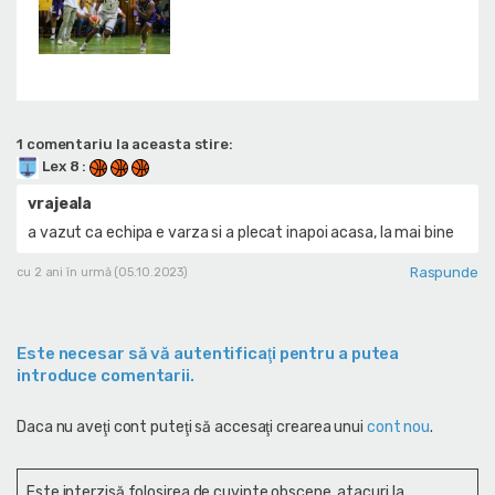
1 comentariu la aceasta stire:
Lex 8
:
vrajeala
a vazut ca echipa e varza si a plecat inapoi acasa, la mai bine
Raspunde
cu 2 ani în urmă (05.10.2023)
Este necesar să vă autentificaţi pentru a putea
introduce comentarii.
Daca nu aveţi cont puteţi să accesaţi crearea unui
cont nou
.
Este interzisă folosirea de cuvinte obscene, atacuri la