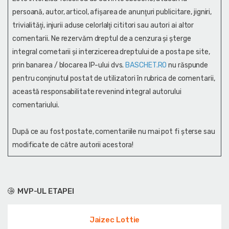
persoană, autor, articol, afişarea de anunţuri publicitare, jigniri,
trivialităţi, injurii aduse celorlalţi cititori sau autori ai altor
comentarii. Ne rezervăm dreptul de a cenzura și şterge
integral cometarii și interzicerea dreptului de a posta pe site,
prin banarea / blocarea IP-ului dvs.
BASCHET.RO
nu răspunde
pentru conţinutul postat de utilizatori în rubrica de comentarii,
această responsabilitate revenind integral autorului
comentariului.
După ce au fost postate, comentariile nu mai pot fi șterse sau
modificate de către autorii acestora!
MVP-UL ETAPEI
Jaizec Lottie