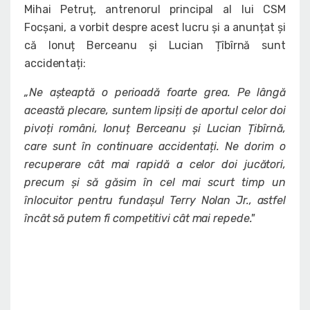
Mihai Petruț, antrenorul principal al lui CSM
Focșani, a vorbit despre acest lucru și a anunțat și
că Ionuț Berceanu și Lucian Țîbîrnă sunt
accidentați:
„Ne așteaptă o perioadă foarte grea. Pe lângă
această plecare, suntem lipsiți de aportul celor doi
pivoți români, Ionuț Berceanu și Lucian Țibîrnă,
care sunt în continuare accidentați. Ne dorim o
recuperare cât mai rapidă a celor doi jucători,
precum și să găsim în cel mai scurt timp un
înlocuitor pentru fundașul Terry Nolan Jr., astfel
încât să putem fi competitivi cât mai repede."