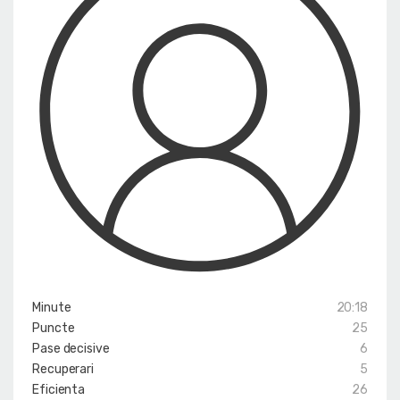
Minute
20:18
Puncte
25
Pase decisive
6
Recuperari
5
Eficienta
26