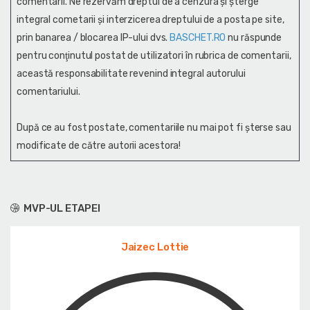
comentarii. Ne rezervăm dreptul de a cenzura și şterge
integral cometarii și interzicerea dreptului de a posta pe site,
prin banarea / blocarea IP-ului dvs.
BASCHET.RO
nu răspunde
pentru conţinutul postat de utilizatori în rubrica de comentarii,
această responsabilitate revenind integral autorului
comentariului.
După ce au fost postate, comentariile nu mai pot fi șterse sau
modificate de către autorii acestora!
MVP-UL ETAPEI
Jaizec Lottie