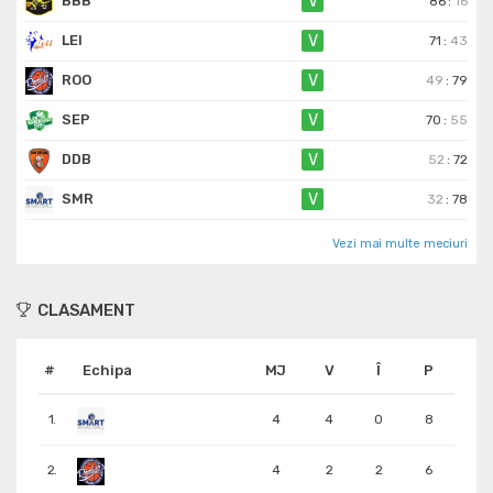
BBB
V
86
:
16
LEI
V
71
:
43
ROO
V
49
:
79
SEP
V
70
:
55
DDB
V
52
:
72
SMR
V
32
:
78
Vezi mai multe meciuri
CLASAMENT
#
Echipa
MJ
V
Î
P
1.
4
4
0
8
2.
4
2
2
6