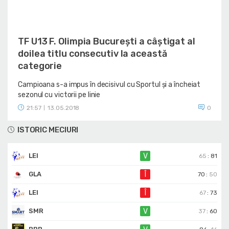
TF U13 F. Olimpia București a câștigat al
doilea titlu consecutiv la această
categorie
Campioana s-a impus în decisivul cu Sportul și a încheiat
sezonul cu victorii pe linie
21:57
13.05.2018
0
|
ISTORIC MECIURI
LEI
V
65
:
81
GLA
Î
70
:
50
LEI
Î
67
:
73
SMR
V
37
:
60