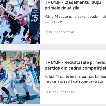
TF U13F - Clasamentul după
primele două zile
Mâine, 14 septembrie, se vor decide final
competiției
18:00
13.09.2020
|
TF U13F - Rezultatele primelo
partide din cadrul competiție
Astăzi, 12 septembrie, s-au disputat do
meciuri la această categorie de vârstă
19:38
12.09.2020
|