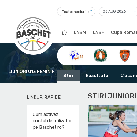
Toate meciurile
LNBM
LNBF
Cupa Român
JUNIORI U13 FEMININ
Stiri
Rezultate
Clasam
STIRI JUNIOR
LINKURI RAPIDE
Cum activez
contul de utilizator
pe Baschet.ro?