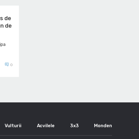
s de
in de
ipa
0
Vulturii
Acvilele
3x3
Monden