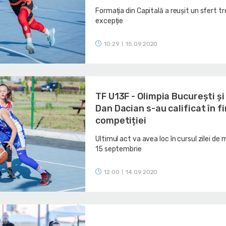
Formația din Capitală a reușit un sfert tr
excepție
10:29
15.09.2020
|
TF U13F - Olimpia București ș
Dan Dacian s-au calificat în f
competiției
Ultimul act va avea loc în cursul zilei de 
15 septembrie
12:00
14.09.2020
|