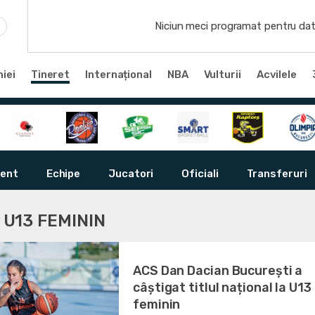
Niciun meci programat pentru dat
iei
Tineret
Internațional
NBA
Vulturii
Acvilele
ent
Echipe
Jucatori
Oficiali
Transferuri
I U13 FEMININ
ACS Dan Dacian București a
câștigat titlul național la U13
feminin