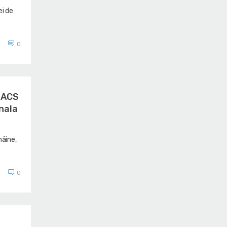
ei de
0
i ACS
inala
mâine,
0