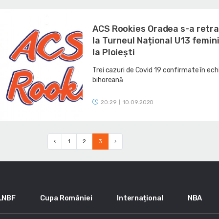
ACS Rookies Oradea s-a retra
la Turneul Național U13 femin
la Ploiești
Trei cazuri de Covid 19 confirmate în ech
bihoreană
20:29
10.09.2020
|
‹
1
2
3
›
LNBF
Cupa României
Internațional
NBA