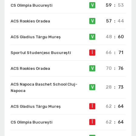
59
:
53
V
CS Olimpia București
57
:
44
V
ACS Rookies Oradea
48
:
60
V
ACS Gladius Târgu Mureș
66
:
71
Î
Sportul Studenţesc Bucureşti
70
:
76
V
ACS Rookies Oradea
ACS Napoca Baschet School Cluj-
28
:
73
V
Napoca
62
:
64
Î
ACS Gladius Târgu Mureș
62
:
64
Î
CS Olimpia București