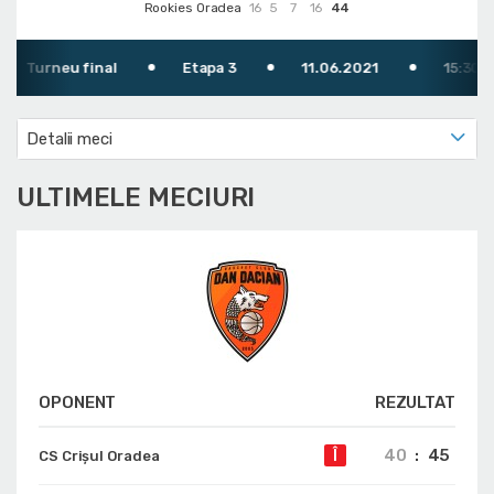
Rookies Oradea
16
5
7
16
44
Turneu final
Etapa 3
11.06.2021
15:30
Detalii meci
ULTIMELE MECIURI
OPONENT
REZULTAT
40
:
45
Î
CS Crișul Oradea