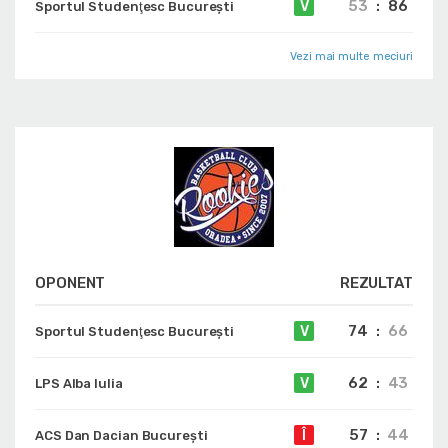
53
:
86
V
Sportul Studenţesc Bucureşti
Vezi mai multe meciuri
OPONENT
REZULTAT
74
:
66
V
Sportul Studenţesc Bucureşti
62
:
43
V
LPS Alba Iulia
57
:
44
Î
ACS Dan Dacian București