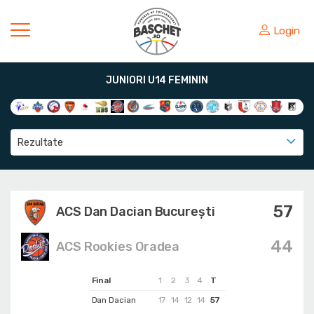
Login
JUNIORI U14 FEMININ
Rezultate
57
ACS Dan Dacian București
44
ACS Rookies Oradea
Final
1
2
3
4
T
Dan Dacian
17
14
12
14
57