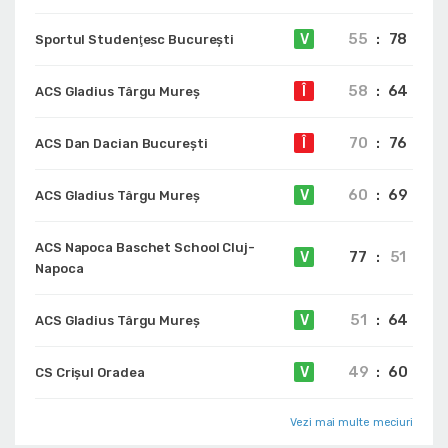
55
:
78
V
Sportul Studenţesc Bucureşti
58
:
64
Î
ACS Gladius Târgu Mureș
70
:
76
Î
ACS Dan Dacian București
60
:
69
V
ACS Gladius Târgu Mureș
ACS Napoca Baschet School Cluj-
77
:
51
V
Napoca
51
:
64
V
ACS Gladius Târgu Mureș
49
:
60
V
CS Crișul Oradea
Vezi mai multe meciuri