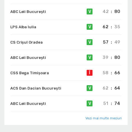
42
:
80
V
ABC Leii București
62
:
35
V
LPS Alba Iulia
57
:
49
V
CS Crișul Oradea
39
:
80
V
ABC Leii București
58
:
66
Î
CSS Bega Timișoara
62
:
64
V
ACS Dan Dacian București
51
:
74
V
ABC Leii București
Vezi mai multe meciuri