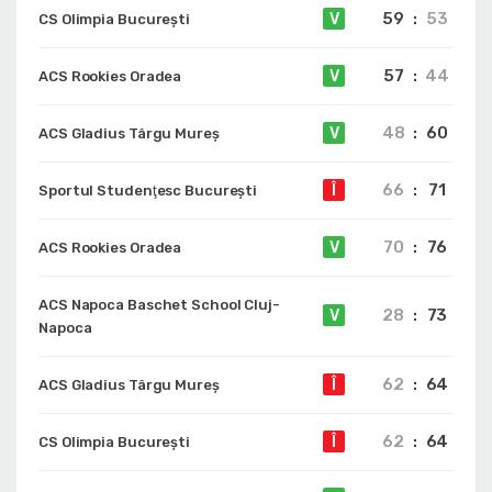
59
:
53
V
CS Olimpia București
57
:
44
V
ACS Rookies Oradea
48
:
60
V
ACS Gladius Târgu Mureș
66
:
71
Î
Sportul Studenţesc Bucureşti
70
:
76
V
ACS Rookies Oradea
ACS Napoca Baschet School Cluj-
28
:
73
V
Napoca
62
:
64
Î
ACS Gladius Târgu Mureș
62
:
64
Î
CS Olimpia București