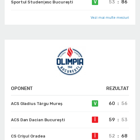
53
:
86
V
Sportul Studenţesc Bucureşti
Vezi mai multe meciuri
OPONENT
REZULTAT
60
:
56
V
ACS Gladius Târgu Mureș
59
:
53
Î
ACS Dan Dacian București
52
:
68
Î
CS Crișul Oradea