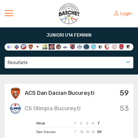
Login
JUNIORI U14 FEMININ
Rezultate
59
ACS Dan Dacian București
53
CS Olimpia București
Final
1
2
3
4
T
Dan Dacian
7
15
16
21
59