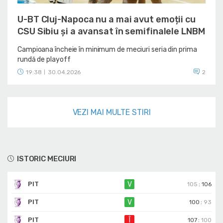
U-BT Cluj-Napoca nu a mai avut emoții cu
CSU Sibiu și a avansat în semifinalele LNBM
Campioana încheie în minimum de meciuri seria din prima
rundă de playoff
19:38
30.04.2026
2
|
VEZI MAI MULTE STIRI
ISTORIC MECIURI
PIT
V
105
:
106
PIT
V
100
:
93
PIT
Î
107
:
100