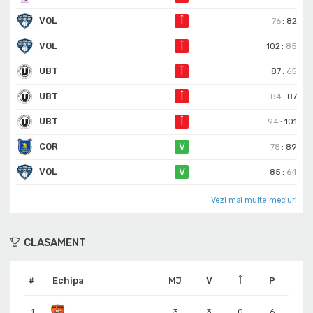
VOL
Î
76
:
82
VOL
Î
102
:
85
UBT
Î
87
:
65
UBT
Î
84
:
87
UBT
Î
94
:
101
COR
V
78
:
89
VOL
V
85
:
64
Vezi mai multe meciuri
CLASAMENT
#
Echipa
MJ
V
Î
P
1.
3
3
0
6