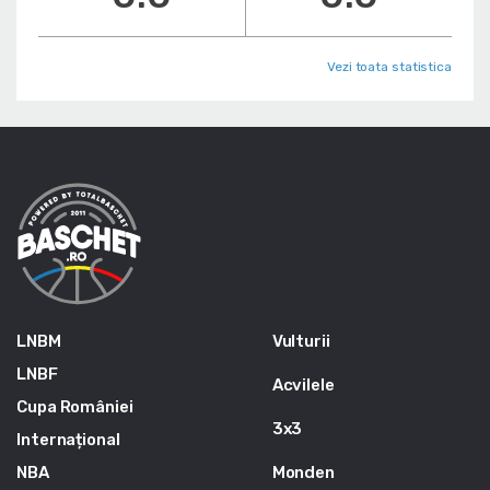
Vezi toata statistica
LNBM
Vulturii
LNBF
Acvilele
Cupa României
3x3
Internațional
NBA
Monden