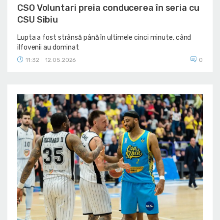
CSO Voluntari preia conducerea în seria cu
CSU Sibiu
Lupta a fost strânsă până în ultimele cinci minute, când
ilfovenii au dominat
11:32
12.05.2026
0
|