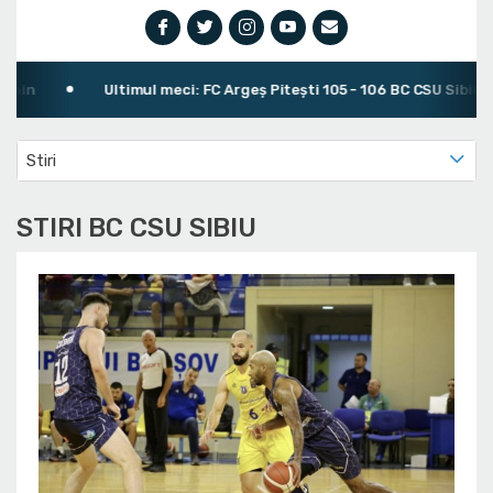
n
Ultimul meci: FC Argeș Pitești 105 - 106 BC CSU Sibiu
Stiri
STIRI BC CSU SIBIU