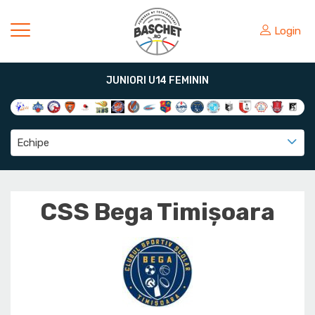
Login
JUNIORI U14 FEMININ
Echipe
CSS Bega Timișoara