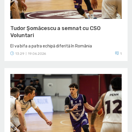
Tudor Șomăcescu a semnat cu CSO
Voluntari
El va bifa a patra echipă diferită în România
13:29
19.06.2026
1
|