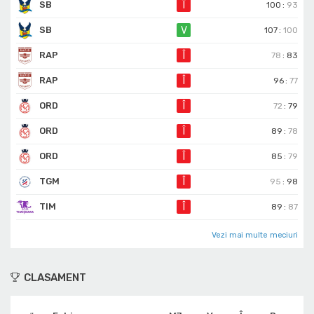
SB
Î
100
:
93
SB
V
107
:
100
RAP
Î
78
:
83
RAP
Î
96
:
77
ORD
Î
72
:
79
ORD
Î
89
:
78
ORD
Î
85
:
79
TGM
Î
95
:
98
TIM
Î
89
:
87
Vezi mai multe meciuri
CLASAMENT