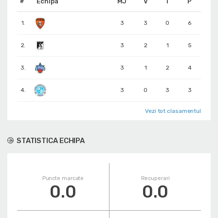
#
Echipa
MJ
V
Î
P
1.
3
3
0
6
2.
3
2
1
5
3.
3
1
2
4
4.
3
0
3
3
Vezi tot clasamentul
STATISTICA ECHIPA
Puncte marcate
Recuperari
0.0
0.0