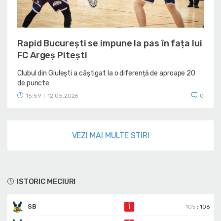
Rapid București se impune la pas în fața lui
FC Argeș Pitești
Clubul din Giulești a câștigat la o diferență de aproape 20
de puncte
15:59
12.05.2026
0
|
VEZI MAI MULTE STIRI
ISTORIC MECIURI
SB
Î
105
:
106