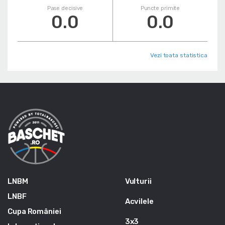
Pase decisive
Puncte primite
0.0
0.0
Vezi toata statistica
LNBM
Vulturii
LNBF
Acvilele
Cupa României
3x3