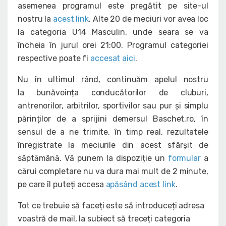
asemenea programul este pregătit pe site-ul
nostru la
acest link
. Alte 20 de meciuri vor avea loc
la categoria U14 Masculin, unde seara se va
încheia în jurul orei 21:00. Programul categoriei
respective poate fi
accesat aici
.
Nu în ultimul rând, continuăm apelul nostru
la bunăvoința conducătorilor de cluburi,
antrenorilor, arbitrilor, sportivilor sau pur și simplu
părinților de a sprijini demersul Baschet.ro, în
sensul de a ne trimite, în timp real, rezultatele
înregistrate la meciurile din acest sfârșit de
săptămână. Vă punem la dispoziție un
formular
a
cărui completare nu va dura mai mult de 2 minute,
pe care îl puteți accesa
apăsând acest link
.
Tot ce trebuie să faceți este să introduceți adresa
voastră de mail, la subiect să treceți categoria