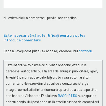
Nu există nici un comentariu pentru acest articol.
Este necesar să vă autentificaţi pentru a putea
introduce comentarii.
Daca nu aveţi cont puteţi să accesaţi crearea unui
cont nou
.
Este interzisă folosirea de cuvinte obscene, atacuri la
persoană, autor, articol, afişarea de anunţuri publicitare, jigniri,
trivialităţi, injurii aduse celorlalţi cititori sau autori ai altor
comentarii. Ne rezervăm dreptul de a cenzura și şterge
integral cometarii și interzicerea dreptului de a posta pe site,
prin banarea / blocarea IP-ului dvs.
BASCHET.RO
nu răspunde
pentru conţinutul postat de utilizatori în rubrica de comentarii,