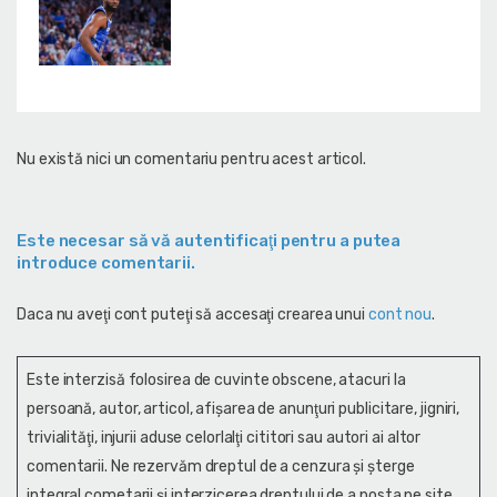
Nu există nici un comentariu pentru acest articol.
Este necesar să vă autentificaţi pentru a putea
introduce comentarii.
Daca nu aveţi cont puteţi să accesaţi crearea unui
cont nou
.
Este interzisă folosirea de cuvinte obscene, atacuri la
persoană, autor, articol, afişarea de anunţuri publicitare, jigniri,
trivialităţi, injurii aduse celorlalţi cititori sau autori ai altor
comentarii. Ne rezervăm dreptul de a cenzura și şterge
integral cometarii și interzicerea dreptului de a posta pe site,