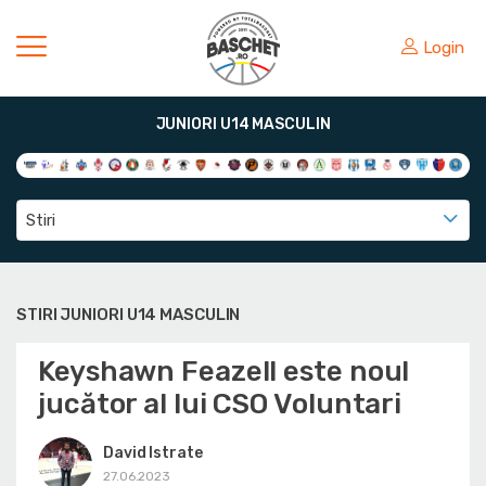
Login
JUNIORI U14 MASCULIN
Stiri
STIRI JUNIORI U14 MASCULIN
Keyshawn Feazell este noul
jucător al lui CSO Voluntari
David Istrate
27.06.2023