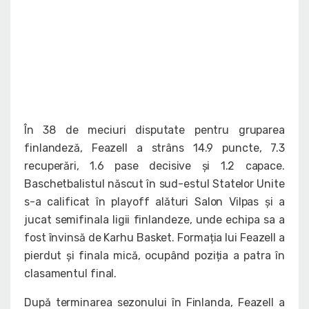
În 38 de meciuri disputate pentru gruparea
finlandeză, Feazell a strâns 14.9 puncte, 7.3
recuperări, 1.6 pase decisive și 1.2 capace.
Baschetbalistul născut în sud-estul Statelor Unite
s-a calificat în playoff alături Salon Vilpas și a
jucat semifinala ligii finlandeze, unde echipa sa a
fost învinsă de Karhu Basket. Formația lui Feazell a
pierdut și finala mică, ocupând poziția a patra în
clasamentul final.
După terminarea sezonului în Finlanda, Feazell a