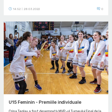
14:52
28.03.2022
0
|
U15 Feminin - Premiile individuale
Crina Teglaș a fost desemnată MVP-ul Turneului Final de la