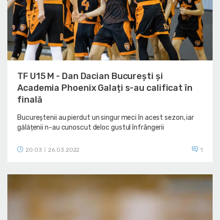
TF U15 M - Dan Dacian București și
Academia Phoenix Galați s-au calificat în
finală
Bucureștenii au pierdut un singur meci în acest sezon, iar
gălățenii n-au cunoscut deloc gustul înfrângerii
20:03
26.03.2022
1
|