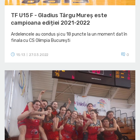
TF U15 F - Gladius Târgu Mureș este
campioana ediției 2021-2022
Ardelencele au condus și cu 18 puncte la un moment dat în
finala cu CS Olimpia București
15:13
27.03.2022
0
|