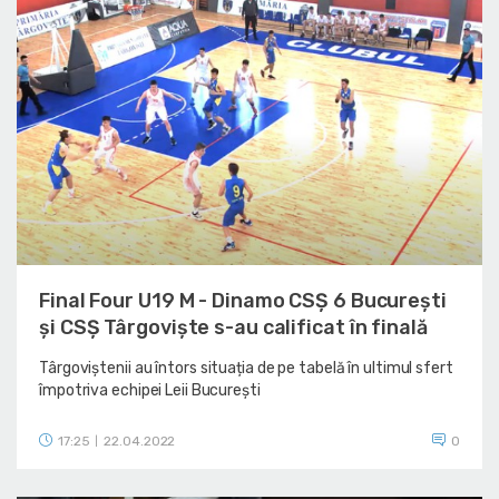
Final Four U19 M - Dinamo CSȘ 6 București
și CSȘ Târgoviște s-au calificat în finală
Târgoviștenii au întors situația de pe tabelă în ultimul sfert
împotriva echipei Leii București
17:25
22.04.2022
0
|