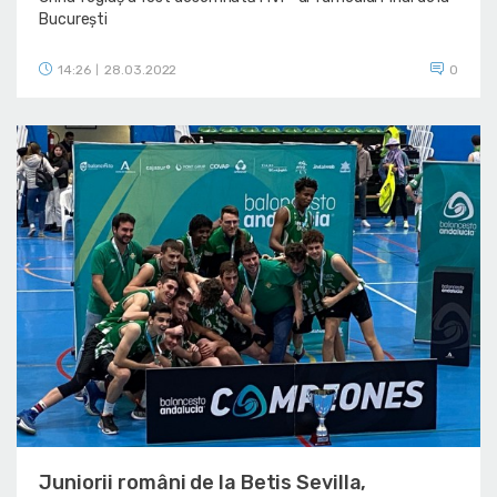
București
14:26
28.03.2022
0
|
Juniorii români de la Betis Sevilla,