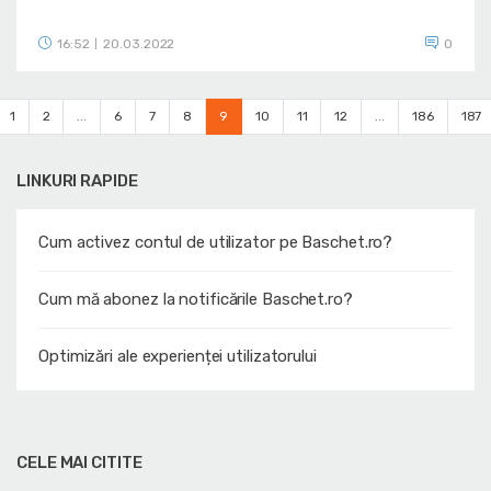
16:52
20.03.2022
0
|
1
2
...
6
7
8
9
10
11
12
...
186
187
LINKURI RAPIDE
Cum activez contul de utilizator pe Baschet.ro?
Cum mă abonez la notificările Baschet.ro?
Optimizări ale experienței utilizatorului
CELE MAI CITITE