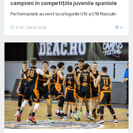
campioni în competițiile juvenile spaniole
Performanțele au venit la categoriile U16 și U18 Masculin
11:32
28.03.2022
0
|