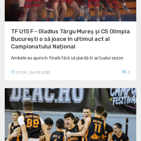
TF U15 F - Gladius Târgu Mureș și CS Olimpia
București o să joace în ultimul act al
Campionatului Național
Ambele au ajuns în finală fără să piardă în actualul sezon
21:34
26.03.2022
0
|