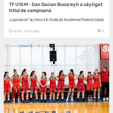
TF U15 M - Dan Dacian București a câștigat
titlul de campioană
„Lupii dacici” au trecut în finală de Academia Phoenix Galați
16:56
27.03.2022
0
|