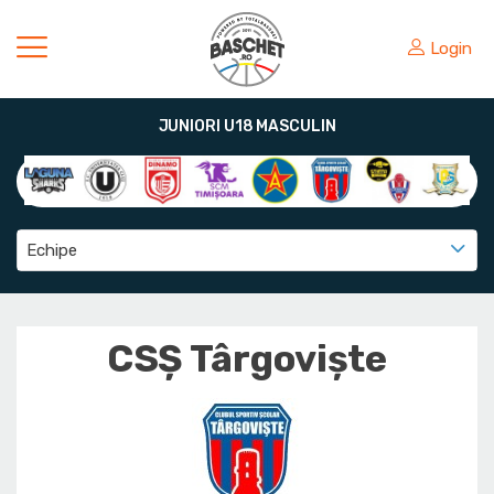
Login
JUNIORI U18 MASCULIN
Echipe
CSȘ Târgoviște