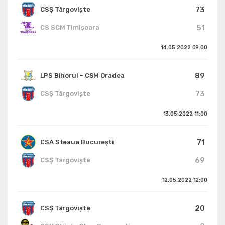
73
CSȘ Târgoviște
51
CS SCM Timișoara
14.05.2022
09:00
89
LPS Bihorul - CSM Oradea
73
CSȘ Târgoviște
13.05.2022
11:00
71
CSA Steaua București
69
CSȘ Târgoviște
12.05.2022
12:00
20
CSȘ Târgoviște