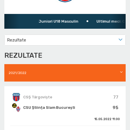
Juniori U18 Masculin
Ultimul meci: CSȘ T
Rezultate
REZULTATE
2021/2022
77
CSȘ Târgoviște
95
CSU Știința Slam București
15.05.2022
11:00