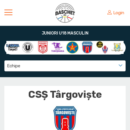
Login
JUNIORI U18 MASCULIN
Echipe
CSȘ Târgoviște