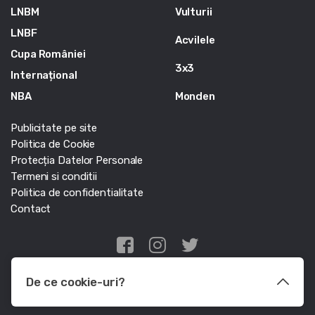
LNBM
Vulturii
LNBF
Acvilele
Cupa României
3x3
Internațional
NBA
Monden
Publicitate pe site
Politica de Cookie
Protecția Datelor Personale
Termeni si conditii
Politica de confidentialitate
Contact
Edris Digital Agency
De ce cookie-uri?
© Baschet.ro 2011 - 2026 - Toate drepturile rezervate
Le utilizam pentru a optimiza functionalitatea site-ului web, a