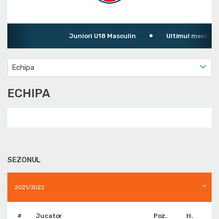
Juniori U18 Masculin
Ultimul meci: CSȘ 
Echipa
ECHIPA
SEZONUL
2021/2022
#
Jucator
Poz.
H.