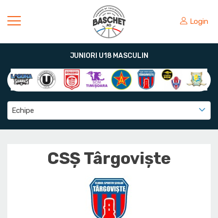
Login
JUNIORI U18 MASCULIN
Echipe
CSȘ Târgoviște