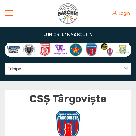
Login
JUNIORI U18 MASCULIN
Echipe
CSȘ Târgoviște