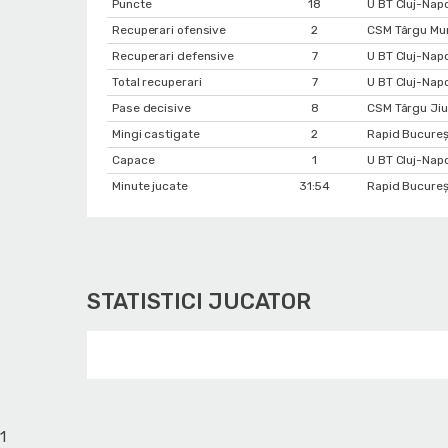
Puncte
18
U BT Cluj-Nap
Recuperari ofensive
2
CSM Târgu Mur
Recuperari defensive
7
U BT Cluj-Nap
Total recuperari
7
U BT Cluj-Nap
Pase decisive
8
CSM Târgu Jiu
Mingi castigate
2
Rapid Bucureș
Capace
1
U BT Cluj-Nap
Minute jucate
31:54
Rapid Bucureș
STATISTICI JUCATOR
1