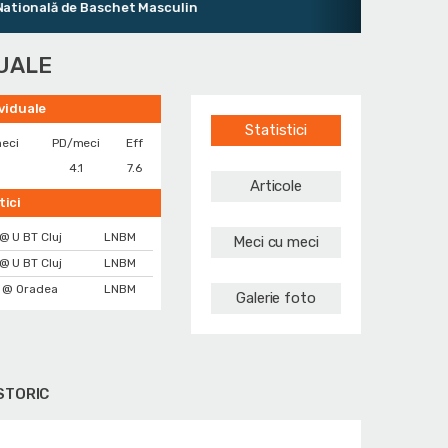
onală de Baschet Masculin
DUALE
ividuale
Statistici
eci
PD/meci
Eff
4.1
7.6
Articole
tici
@ U BT Cluj
LNBM
Meci cu meci
@ U BT Cluj
LNBM
@ Oradea
LNBM
Galerie foto
STORIC