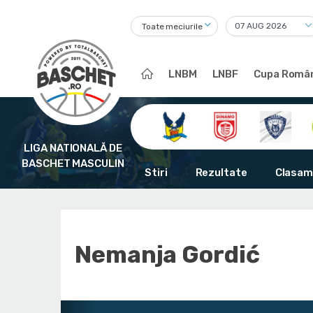
Toate meciurile
LNBM
LNBF
Cupa Român
LIGA NATIONALĂ DE
BASCHET MASCULIN
Stiri
Rezultate
Clasam
Nemanja Gordić