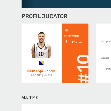
PROFIL JUCATOR
25.09.1988
193 cm
#10
Nemanja Gordić
Shooting Guard
ALL TIME