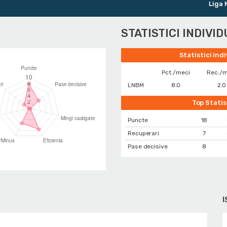
Liga Nati
STATISTICI INDIVI
Statistici ind
Pct./meci
Rec./m
LNBM
8.0
2.0
Top Statis
Puncte
18
Recuperari
7
Pase decisive
8
I