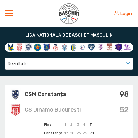
Login
LIGA NATIONALĂ DE BASCHET MASCULIN
Rezultate
98
CSM Constanța
52
CS Dinamo Bucureşti
Final
1
2
3
4
T
Constanța
19
28
26
25
98