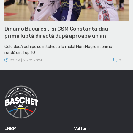
Dinamo București și CSM Constanța dau
prima luptă directă după aproape un an
Cele două echipe se întâlnesc la malul Mării Negre în prima
rundă din Top 10
20:39
25.01.2024
0
|
LNBM
Vulturii