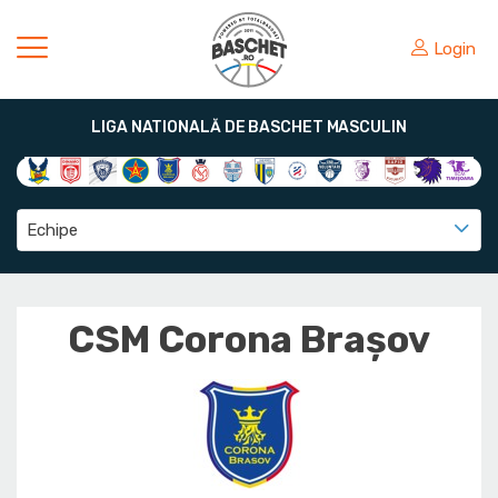
Login
LIGA NATIONALĂ DE BASCHET MASCULIN
Echipe
CSM Corona Braşov