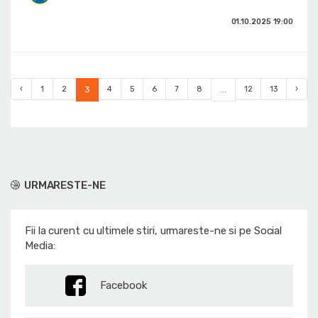
01.10.2025
19:00
‹
1
2
3
4
5
6
7
8
...
12
13
›
URMARESTE-NE
Fii la curent cu ultimele stiri, urmareste-ne si pe Social
Media:
Facebook