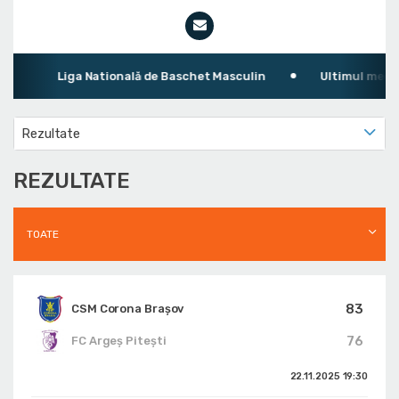
Liga Natională de Baschet Masculin
Ultimul meci: CS
Rezultate
REZULTATE
TOATE
83
CSM Corona Braşov
76
FC Argeș Pitești
22.11.2025
19:30