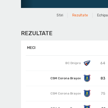
Stiri
Rezultate
Echipa
REZULTATE
MECI
64
BC Dnipro
83
CSM Corona Braşov
75
CSM Corona Braşov