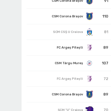
91
CSM Corona Braşov
110
CSM Corona Braşov
81
SCM CSŞ U Craiova
89
FC Argeș Pitești
107
CSM Târgu Mureș
72
FC Argeș Pitești
89
CSM Corona Braşov
70
SCM "U" Craiova