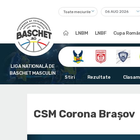
Toate meciurile
LNBM
LNBF
Cupa Român
LIGA NATIONALĂ DE
BASCHET MASCULIN
Stiri
Rezultate
Clasam
CSM Corona Braşov