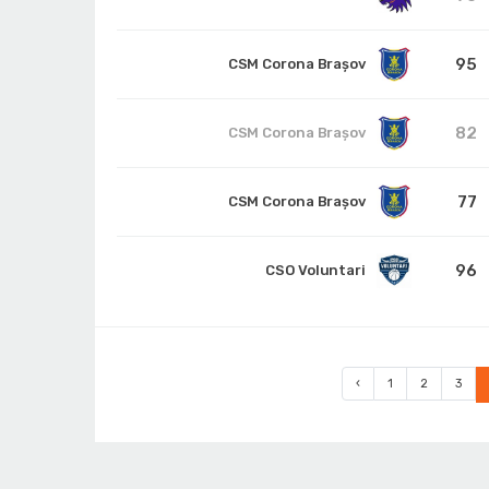
95
CSM Corona Braşov
82
CSM Corona Braşov
77
CSM Corona Braşov
96
CSO Voluntari
‹
1
2
3