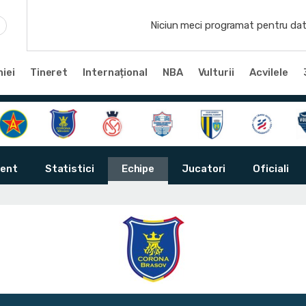
Niciun meci programat pentru dat
iei
Tineret
Internațional
NBA
Vulturii
Acvilele
ent
Statistici
Echipe
Jucatori
Oficiali