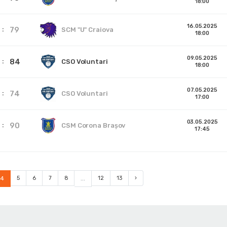
18:00
16.05.2025
79
SCM "U" Craiova
18:00
09.05.2025
84
CSO Voluntari
18:00
07.05.2025
74
CSO Voluntari
17:00
03.05.2025
90
CSM Corona Braşov
17:45
4
5
6
7
8
...
12
13
›