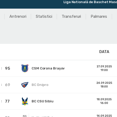
Liga Natională de Baschet Masculin
Antrenori
Statistici
Transferuri
Palmares
DATA
27.09.2025
95
CSM Corona Braşov
19:00
24.09.2025
69
BC Dnipro
18:00
18.09.2025
77
BC CSU Sibiu
16:00
14.09.2025