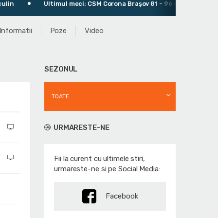
Ultimul meci: CSM Corona Braşov 81 - 96 CSM Târgu Mureș
Informatii
Poze
Video
SEZONUL
TOATE
URMARESTE-NE
Fii la curent cu ultimele stiri,
urmareste-ne si pe Social Media:
Facebook