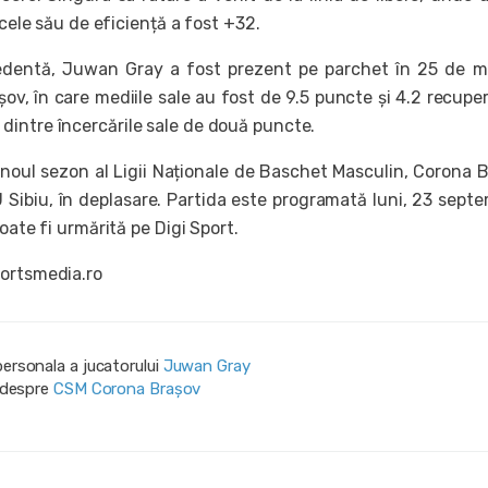
dicele său de eficiență a fost +32.
edentă, Juwan Gray a fost prezent pe parchet în 25 de m
v, în care mediile sale au fost de 9.5 puncte și 4.2 recuperă
intre încercările sale de două puncte.
 noul sezon al Ligii Naționale de Baschet Masculin, Corona 
 Sibiu, în deplasare. Partida este programată luni, 23 septe
poate fi urmărită pe Digi Sport.
ortsmedia.ro
personala a jucatorului
Juwan Gray
i despre
CSM Corona Braşov