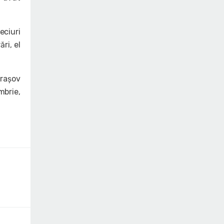
eciuri
ri, el
Brașov
mbrie,