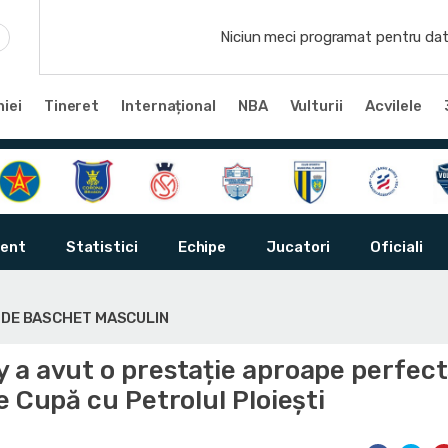
Niciun meci programat pentru dat
iei
Tineret
Internațional
NBA
Vulturii
Acvilele
ent
Statistici
Echipe
Jucatori
Oficiali
Ă DE BASCHET MASCULIN
 a avut o prestație aproape perfec
e Cupă cu Petrolul Ploiești