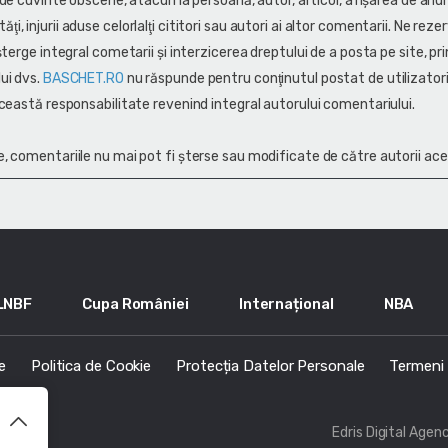
 de cuvinte obscene, atacuri la persoană, autor, articol, afişarea de anun
alităţi, injurii aduse celorlalţi cititori sau autori ai altor comentarii. Ne rez
terge integral cometarii și interzicerea dreptului de a posta pe site, pri
ui dvs.
BASCHET.RO
nu răspunde pentru conţinutul postat de utilizatori
ceastă responsabilitate revenind integral autorului comentariului.
, comentariile nu mai pot fi șterse sau modificate de către autorii ace
LNBF
Cupa României
Internațional
NBA
e
Politica de Cookie
Protecția Datelor Personale
Termeni s
Edris Digital Agen