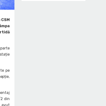
u CSM
 Tâmpa
rtidă
 parte
stație
ute pe
epție,
centaj
/2 din
a avut