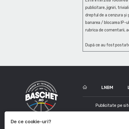
Este interzisă folosirea
publicitare, jigniri, trivi
dreptul de a cenzura și ş
banarea / blocarea IP-ul
rubrica de comentarii, a
După ce au fost postate
LNBM
Publicitate pe sit
De ce cookie-uri?