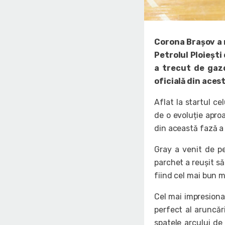
Corona Brașov a r
Petrolul Ploiești
a trecut de gazd
oficială din aces
Aflat la startul ce
de o evoluție apro
din această fază a
Gray a venit de pe
parchet a reușit să
fiind cel mai bun ma
Cel mai impresiona
perfect al aruncăr
spatele arcului de 