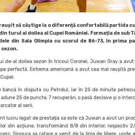
eușit să câștige la o diferență confortabilă partida c
 din turul al doilea al Cupei României. Formația de sub
ele din Sala Olimpia cu scorul de 86-73, în prima pa
t sezon.
lui de-al doilea sezon în tricoul Coronei, Juwan Gray a avut
ape perfectă. Extrema americană a avut cea mai reușită pre
 Cupei.
 bancă în disputa cu Petrolul, iar în 25 de minute petrec
 adune 25 de puncte, 7 recuperări, o pasă decisive și o interc
rcator al serii.
nt lucru legat de prestația sa este că Juwan a avut un pro
ilor din acțiune, transformând 8/8 din interior, respectiv 2
cerc. Singura sa ratare a venit de la linia de libere, unde 