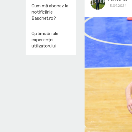
Cum mă abonez la
15.09.2024
notificările
Baschet.ro?
Optimizări ale
experienței
utilizatorului