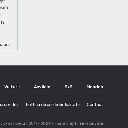
ţuri
ervăm
n
 în
stora!
Vulturii
Acvilele
3x3
Monden
i conditii
Politica de confidentialitate
Contact
cy
© Baschet.ro 2011 - 2026 - Toate drepturile rezervate