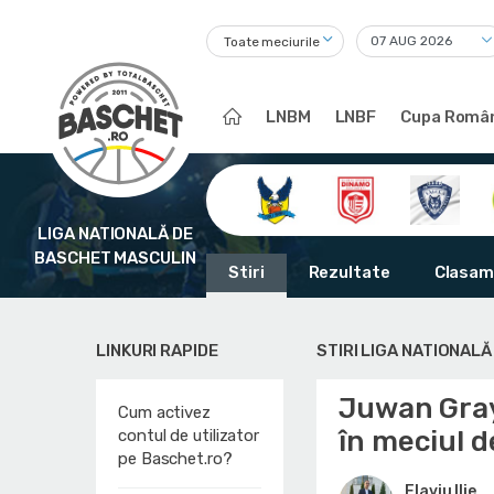
Toate meciurile
LNBM
LNBF
Cupa Român
LIGA NATIONALĂ DE
BASCHET MASCULIN
Stiri
Rezultate
Clasam
LINKURI RAPIDE
STIRI LIGA NATIONAL
Juwan Gray
Cum activez
în meciul d
contul de utilizator
pe Baschet.ro?
Flaviu Ilie