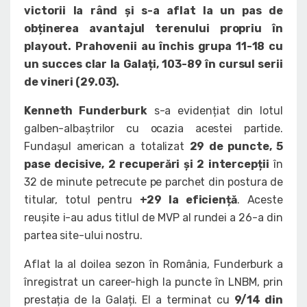
victorii la rând și s-a aflat la un pas de
obținerea avantajul terenului propriu în
playout. Prahovenii au închis grupa 11-18 cu
un succes clar la Galați, 103-89 în cursul serii
de vineri (29.03).
Kenneth Funderburk
s-a evidențiat din lotul
galben-albaștrilor cu ocazia acestei partide.
Fundașul american a totalizat
29 de puncte, 5
pase decisive, 2 recuperări și 2 intercepții
în
32 de minute petrecute pe parchet din postura de
titular, totul pentru
+29 la eficiență
. Aceste
reușite i-au adus titlul de MVP al rundei a 26-a din
partea site-ului nostru.
Aflat la al doilea sezon în România, Funderburk a
înregistrat un career-high la puncte în LNBM, prin
prestația de la Galați. El a terminat cu
9/14 din