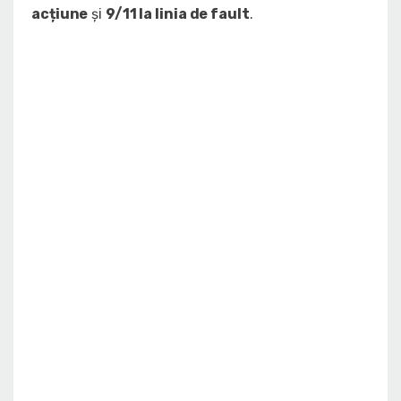
acțiune
și
9/11 la linia de fault
.