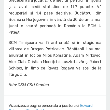
precedentă a jucat 27 de meciuri pentru Timișoara
și a avut medii statistice de 11.9 puncte, 6.1
recuperări și 1.4 pase decisive. Jucătorul din
Bosnia și Herțegovina în vârstă de 30 de ani a mai
jucat o scurtă perioadă în România la BCM U
Pitești.
SCM Timișoara va fi antrenată și în stagiunea
viitoare de Dragan Petricevic. Bănățenii i-au mai
anunțat în lot pe Milos Komatina, Adam Mirkovic,
Alex Olah, Cristian Mocrițchi, Laszlo Lazăr și Robert
Schipor, în timp ce Revaz Rogava va sosi de la
Târgu Jiu.
foto: CSM CSU Oradea
Vizualizeaza pagina personala a jucatorului
Edward