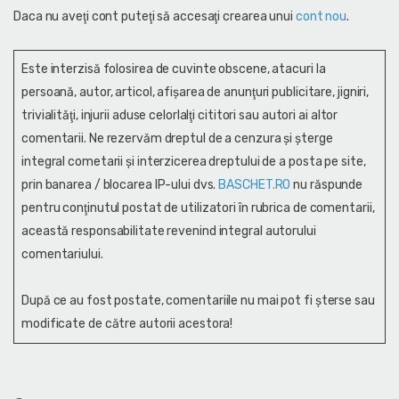
Daca nu aveţi cont puteţi să accesaţi crearea unui
cont nou
.
Este interzisă folosirea de cuvinte obscene, atacuri la
persoană, autor, articol, afişarea de anunţuri publicitare, jigniri,
trivialităţi, injurii aduse celorlalţi cititori sau autori ai altor
comentarii. Ne rezervăm dreptul de a cenzura și şterge
integral cometarii și interzicerea dreptului de a posta pe site,
prin banarea / blocarea IP-ului dvs.
BASCHET.RO
nu răspunde
pentru conţinutul postat de utilizatori în rubrica de comentarii,
această responsabilitate revenind integral autorului
comentariului.
După ce au fost postate, comentariile nu mai pot fi șterse sau
modificate de către autorii acestora!