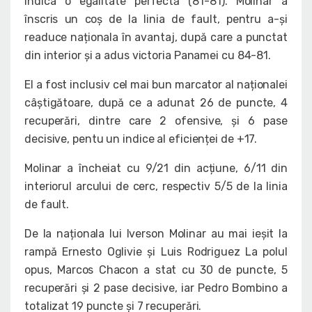
indica o egalitate perfectă (81-81). Molinar a
înscris un coș de la linia de fault, pentru a-și
readuce naționala în avantaj, după care a punctat
din interior și a adus victoria Panamei cu 84-81.
El a fost inclusiv cel mai bun marcator al naționalei
câștigătoare, după ce a adunat 26 de puncte, 4
recuperări, dintre care 2 ofensive, și 6 pase
decisive, pentu un indice al eficienței de +17.
Molinar a încheiat cu 9/21 din acțiune, 6/11 din
interiorul arcului de cerc, respectiv 5/5 de la linia
de fault.
De la naționala lui Iverson Molinar au mai ieșit la
rampă Ernesto Oglivie și Luis Rodriguez La polul
opus, Marcos Chacon a stat cu 30 de puncte, 5
recuperări și 2 pase decisive, iar Pedro Bombino a
totalizat 19 puncte și 7 recuperări.