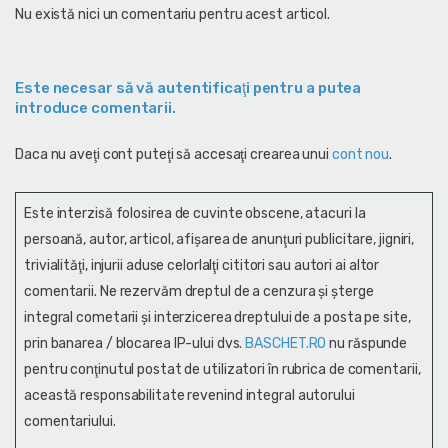
Nu există nici un comentariu pentru acest articol.
Este necesar să vă autentificaţi pentru a putea
introduce comentarii.
Daca nu aveţi cont puteţi să accesaţi crearea unui
cont nou
.
Este interzisă folosirea de cuvinte obscene, atacuri la
persoană, autor, articol, afişarea de anunţuri publicitare, jigniri,
trivialităţi, injurii aduse celorlalţi cititori sau autori ai altor
comentarii. Ne rezervăm dreptul de a cenzura și şterge
integral cometarii și interzicerea dreptului de a posta pe site,
prin banarea / blocarea IP-ului dvs.
BASCHET.RO
nu răspunde
pentru conţinutul postat de utilizatori în rubrica de comentarii,
această responsabilitate revenind integral autorului
comentariului.