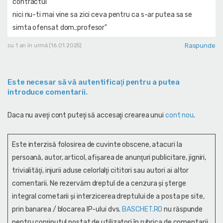
contractul
nici nu-ti mai vine sa zici ceva pentru ca s-ar putea sa se
simta ofensat dom.;profesor"
Raspunde
cu 1 an în urmă (16.01.2025)
Este necesar să vă autentificaţi pentru a putea
introduce comentarii.
Daca nu aveţi cont puteţi să accesaţi crearea unui
cont nou
.
Este interzisă folosirea de cuvinte obscene, atacuri la
persoană, autor, articol, afişarea de anunţuri publicitare, jigniri,
trivialităţi, injurii aduse celorlalţi cititori sau autori ai altor
comentarii. Ne rezervăm dreptul de a cenzura și şterge
integral cometarii și interzicerea dreptului de a posta pe site,
prin banarea / blocarea IP-ului dvs.
BASCHET.RO
nu răspunde
pentru conţinutul postat de utilizatori în rubrica de comentarii,