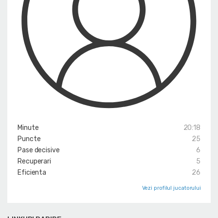
Minute
20:18
Puncte
25
Pase decisive
6
Recuperari
5
Eficienta
26
Vezi profilul jucatorului