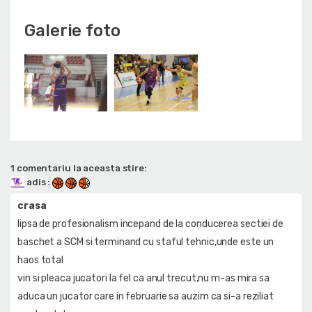
Galerie foto
1 comentariu la aceasta stire:
adis
:
crasa
lipsa de profesionalism incepand de la conducerea sectiei de
baschet a SCM si terminand cu staful tehnic,unde este un
haos total
vin si pleaca jucatori la fel ca anul trecut,nu m-as mira sa
aduca un jucator care in februarie sa auzim ca si-a reziliat