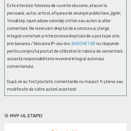
Este interzisă folosirea de cuvinte obscene, atacuri la
persoană, autor, articol, afişarea de anunţuri publicitare, jigniri,
trivialităţi, injurii aduse celorlalţi cititori sau autori ai altor
comentarii. Ne rezervăm dreptul de a cenzura și şterge
integral cometarii și interzicerea dreptului de a posta pe site,
prin banarea / blocarea IP-ului dvs.
BASCHET.RO
nu răspunde
pentru conţinutul postat de utilizatori în rubrica de comentarii,
această responsabilitate revenind integral autorului
comentariului.
După ce au fost postate, comentariile nu mai pot fi șterse sau
modificate de către autorii acestora!
MVP-UL ETAPEI