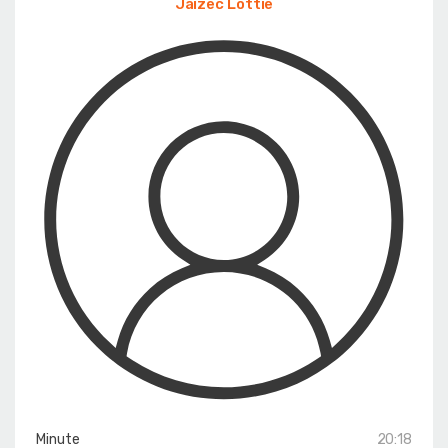
Jaizec Lottie
Minute
20:18