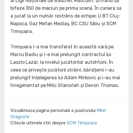
al Ligii Naționale de Baschet Masculin, urmând să
bifeze 350 de meciuri pe prima scenă. În cariera sa
a jucat la un număr restrâns de echipe: U BT Cluj-
Napoca, Gaz Metan Mediaș, BC CSU Sibiu și SCM
Timișoara.
Timișoara l-a mai transferat în această vară pe
Marcu Badiu și i-a mai prelungit contractul lui
Laszlo Lazăr, la nivelul jucătorilor autohtoni. În
ceea ce privește jucătorii străini, bănățenii i-au
prelungit înțelegerea lui Adam Mirkovic și i-au mai
înregimentat pe Milic Starovlah și Devon Thomas.
Vizualizeaza pagina personala a jucatorului
Mirel
Dragoste
Citeste ultimele stiri despre
SCM Timișoara