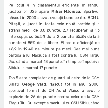
Pe locul 4 în clasamentul eficienței în rândul
jucătorilor U23 apare
Mihai Măciucă
. Sportivul
născut în 2000 a avut evoluții bune pentru BCM U
Pitești, a jucat în toate cele nouă partide și a
strâns medii de 8,8 puncte, 2,7 recuperări și 1,3
intercepții, cu 56,5% de la 2 puncte, 35,3% de la 3
puncte și 85% de la libere. El are o eficiență de
+8,9 în 19:40 de minute pe meci. Cea mai bună
partidă a lui Măciucă a fost contra lui CSM Târgu
Jiu, când a marcat 18 puncte, în timp ce împotriva
Sibiului a marcat 17 puncte.
Top 5 este completat de guard-ul celor de la CSM
Galați,
Geoge Vlad
. Născut tot în anul 2000,
sportivul format de CN Aurel Vlaicu a avut o
explozie de 26 de puncte contra celor de la CSM
Târgu Jiu. Cu excepția meciului cu CSU Sibiu, când