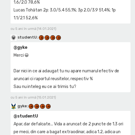
1.6/2.0 78,6%
Lucas Tohătan 2p: 3.0/5.4 55,1%; 3p 2.0/3.9 51,4%; 1p
1.1/2.1 52,6%
cu 5 ani în urmă (14.01.2021)
studentU
:
@gyke
Merci 😀
Dar nici in ce ai adaugat tu nu apare numarul efectiv de
aruncari ci raportul reusitelor, respectiv %
Sau nu inteleg eu ce ai trimis tu?
cu 5 ani în urmă (15.01.2021)
gyke
:
@studentU
Apar, dar defalcate... Vida a aruncat de 2 puncte de 1.3 ori
pe meci, din care a bagat extraodinar, adica 1.2, adica un