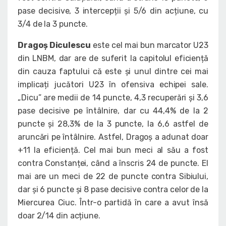
pase decisive, 3 intercepții și 5/6 din acțiune, cu
3/4 de la 3 puncte.
Dragoș Diculescu
este cel mai bun marcator U23
din LNBM, dar are de suferit la capitolul eficiență
din cauza faptului că este și unul dintre cei mai
implicați jucători U23 în ofensiva echipei sale.
„Dicu” are medii de 14 puncte, 4,3 recuperări și 3,6
pase decisive pe întâlnire, dar cu 44,4% de la 2
puncte și 28,3% de la 3 puncte, la 6,6 astfel de
aruncări pe întâlnire. Astfel, Dragoș a adunat doar
+11 la eficiență. Cel mai bun meci al său a fost
contra Constanței, când a înscris 24 de puncte. El
mai are un meci de 22 de puncte contra Sibiului,
dar și 6 puncte și 8 pase decisive contra celor de la
Miercurea Ciuc. Într-o partidă în care a avut însă
doar 2/14 din acțiune.