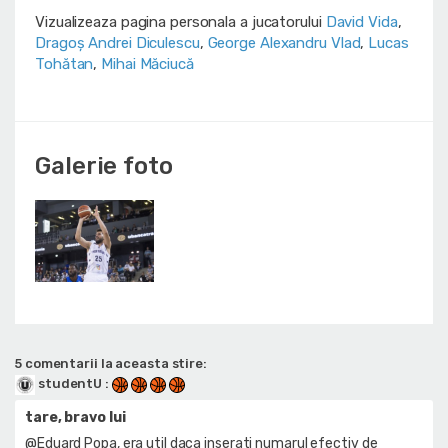
Vizualizeaza pagina personala a jucatorului
David Vida
,
Dragoș Andrei Diculescu
,
George Alexandru Vlad
,
Lucas
Tohătan
,
Mihai Măciucă
Galerie foto
5 comentarii la aceasta stire:
studentU
:
tare, bravo lui
@Eduard Popa, era util daca inserati numarul efectiv de