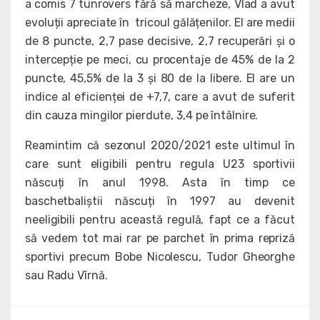
a comis 7 tunrovers fără să marcheze, Vlad a avut
evoluții apreciate în tricoul gălățenilor. El are medii
de 8 puncte, 2,7 pase decisive, 2,7 recuperări și o
intercepție pe meci, cu procentaje de 45% de la 2
puncte, 45,5% de la 3 și 80 de la libere. El are un
indice al eficienței de +7,7, care a avut de suferit
din cauza mingilor pierdute, 3,4 pe întâlnire.
Reamintim că sezonul 2020/2021 este ultimul în
care sunt eligibili pentru regula U23 sportivii
născuți în anul 1998. Asta în timp ce
baschetbaliștii născuți în 1997 au devenit
neeligibili pentru această regulă, fapt ce a făcut
să vedem tot mai rar pe parchet în prima repriză
sportivi precum Bobe Nicolescu, Tudor Gheorghe
sau Radu Vîrnă.