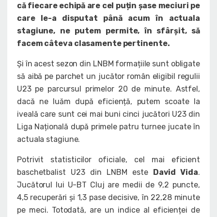
că fiecare echipă are cel puțin șase meciuri pe
care le-a disputat până acum în actuala
stagiune, ne putem permite, în sfârșit, să
facem câteva clasamente pertinente.
Și în acest sezon din LNBM formațiile sunt obligate
să aibă pe parchet un jucător român eligibil regulii
U23 pe parcursul primelor 20 de minute. Astfel,
dacă ne luăm după eficiență, putem scoate la
iveală care sunt cei mai buni cinci jucători U23 din
Liga Națională după primele patru turnee jucate în
actuala stagiune.
Potrivit statisticilor oficiale, cel mai eficient
baschetbalist U23 din LNBM este
David Vida
.
Jucătorul lui U-BT Cluj are medii de 9,2 puncte,
4,5 recuperări și 1,3 pase decisive, în 22,28 minute
pe meci. Totodată, are un indice al eficienței de