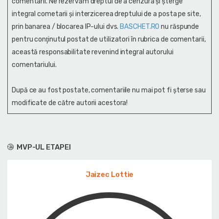
comentarii. Ne rezervăm dreptul de a cenzura și şterge
integral cometarii și interzicerea dreptului de a posta pe site,
prin banarea / blocarea IP-ului dvs.
BASCHET.RO
nu răspunde
pentru conţinutul postat de utilizatori în rubrica de comentarii,
această responsabilitate revenind integral autorului
comentariului.
După ce au fost postate, comentariile nu mai pot fi șterse sau
modificate de către autorii acestora!
MVP-UL ETAPEI
Jaizec Lottie