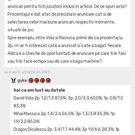
aruncari pentru toti jucatorii inclusi in articol. De ce spun asta?
Procentajul e dat atat de precizia in aruncare cat si de
selectarea celor mai bune aruncari, respectiv momente,
situatii de joc.
Spre exemplu, intre Vida si Maciuca, primii doi ca procentaj la
2p, m-ar fi interesat cate a aruncat si cate a bagat fiecare.
Adica e o chestie de oportunitati de aruncare pe care ti le faci
sau ti le face echipa sau de care o baga mai bine?
cu 5 ani în urmă (14.01.2021)
gyke
:
hai ca am luat eu datele
David Vida 2p: 1.2/1.3 87,5%; 3p: 2.0/3.3 60,0%; 1p: 0.8/1.0
83,3%
Mihai Maciuca 2p: 1.4/2.6 56,5%; 3p: 1.3/3.8 35,3%; 1p:
1.9/2.2 85,0%
Dragos Diculescu 2p: 3.4/7.7 44,4%; 3p 1.9/6.6 28,3%; 1p