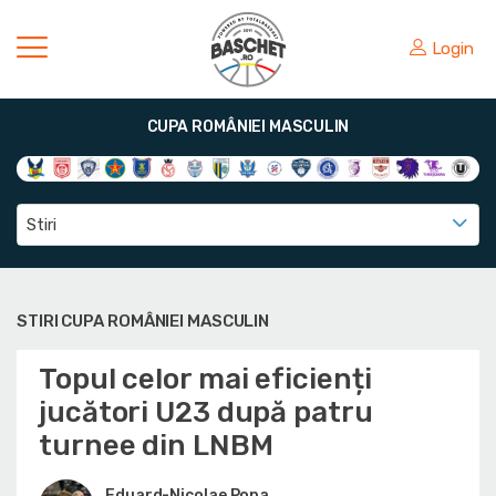
Login
CUPA ROMÂNIEI MASCULIN
Stiri
STIRI CUPA ROMÂNIEI MASCULIN
Topul celor mai eficienți
jucători U23 după patru
turnee din LNBM
Eduard-Nicolae Popa