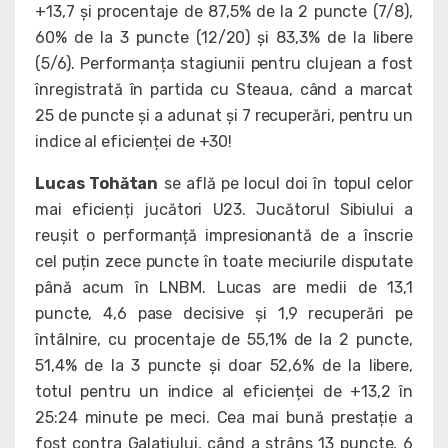
+13,7 și procentaje de 87,5% de la 2 puncte (7/8),
60% de la 3 puncte (12/20) și 83,3% de la libere
(5/6). Performanța stagiunii pentru clujean a fost
înregistrată în partida cu Steaua, când a marcat
25 de puncte și a adunat și 7 recuperări, pentru un
indice al eficienței de +30!
Lucas Tohătan
se află pe locul doi în topul celor
mai eficienți jucători U23. Jucătorul Sibiului a
reușit o performanță impresionantă de a înscrie
cel puțin zece puncte în toate meciurile disputate
până acum în LNBM. Lucas are medii de 13,1
puncte, 4,6 pase decisive și 1,9 recuperări pe
întâlnire, cu procentaje de 55,1% de la 2 puncte,
51,4% de la 3 puncte și doar 52,6% de la libere,
totul pentru un indice al eficienței de +13,2 în
25:24 minute pe meci. Cea mai bună prestație a
fost contra Galațiului, când a strâns 13 puncte, 6