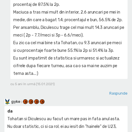
procentaj de 87.5% la 2p.
Maciuca a tras mai mult din interior, 2.6 aruncari pe mei in
medie, din care a bagat 1.4; procentajul e bun, 56.5% de 2p.
Per ansamblu, Diculescu trage cel mai mult 14.3 aruncari pe
meci ( 2p - 7.7/meci si 3p - 6.6/meci).
Eu zic ca cel mai bine sta Tohatan, cu 9.3 aruncari pe meci
si cu procentaje foarte bune 55.1% la 2p si 51.4% la 3p.
Eu sunt impatimit de statistica si urmaresc si actualizez
cifrele dupa fiecare turneu, asa ca o sa mai ne auzim pe
tema asta...:)
cu 5 ani în urmă (15.01.2021)
Raspunde
gyke
:
da
Tohatan si Diculescu au facut un mare pas in fata anul asta.
Nu doar statistic, ci si ca rol; ei au iesit din "hainele" de U23,