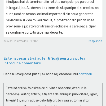
fiind jucatori determinanti in rotatia echipelor pe parcursul
intregului joc. Au devenit extrem de stapani pe ei si cred eu ca
sunt jucatori romani cei mai importanti din noua generatie.
Si Maciuca si Vida mi-au placut, ei profitand din plin de lipsa
provizorie a jucatorilor straini din echipele la care joaca. Sper
sa confirme cu totii si pe mai departe.
Raspunde
cu 5 ani în urmă (14.01.2021)
Este necesar să vă autentificaţi pentru a putea
introduce comentarii.
Daca nu aveţi cont puteţi să accesaţi crearea unui
cont nou
.
Este interzisă folosirea de cuvinte obscene, atacuri la
persoană, autor, articol, afişarea de anunţuri publicitare, jigniri,
trivialităţi, injurii aduse celorlalţi cititori sau autori ai altor