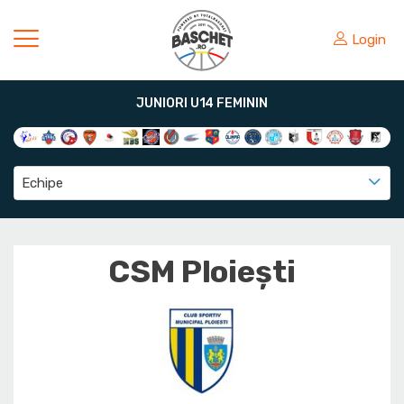
Login
JUNIORI U14 FEMININ
Echipe
CSM Ploiești