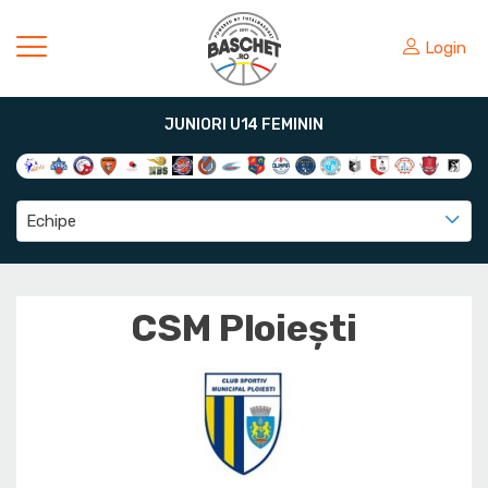
Login
JUNIORI U14 FEMININ
Echipe
CSM Ploiești