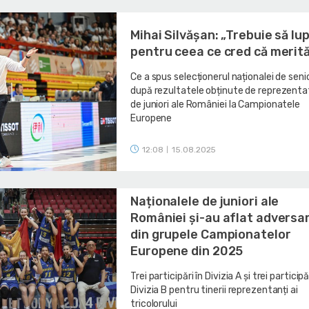
Mihai Silvășan: „Trebuie să lu
pentru ceea ce cred că merit
Ce a spus selecționerul naționalei de senio
după rezultatele obținute de reprezenta
de juniori ale României la Campionatele
Europene
12:08
15.08.2025
|
Naționalele de juniori ale
României și-au aflat adversa
din grupele Campionatelor
Europene din 2025
Trei participări în Divizia A și trei participă
Divizia B pentru tinerii reprezentanți ai
tricolorului