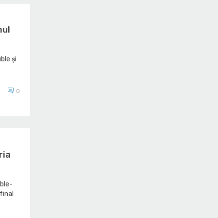
mul
ble și
0
ria
ble-
final