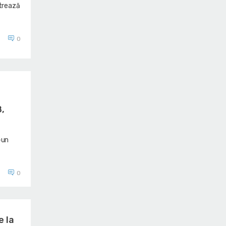
strează
0
8,
-un
0
e la