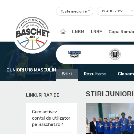
Toate meciurile
LNBM
LNBF
Cupa Român
JUNIORI U18 MASCULIN
Stiri
Rezultate
Clasam
STIRI JUNIOR
LINKURI RAPIDE
Cum activez
contul de utilizator
pe Baschet.ro?