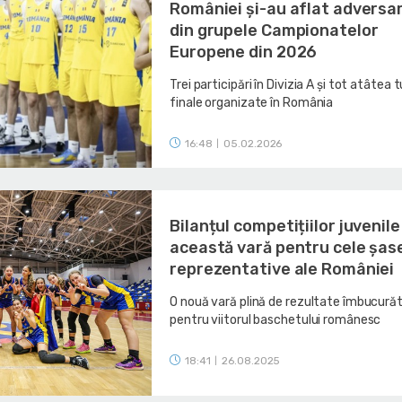
României și-au aflat adversa
din grupele Campionatelor
Europene din 2026
Trei participări în Divizia A și tot atâtea 
finale organizate în România
16:48
05.02.2026
|
Bilanțul competițiilor juvenile
această vară pentru cele șas
reprezentative ale României
O nouă vară plină de rezultate îmbucură
pentru viitorul baschetului românesc
18:41
26.08.2025
|