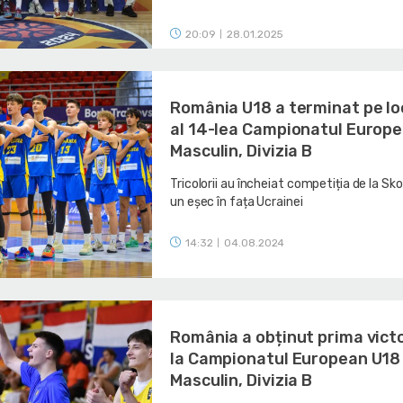
20:09
28.01.2025
|
România U18 a terminat pe lo
al 14-lea Campionatul Europ
Masculin, Divizia B
Tricolorii au încheiat competiția de la Sk
un eșec în fața Ucrainei
14:32
04.08.2024
|
România a obținut prima vict
la Campionatul European U18
Masculin, Divizia B