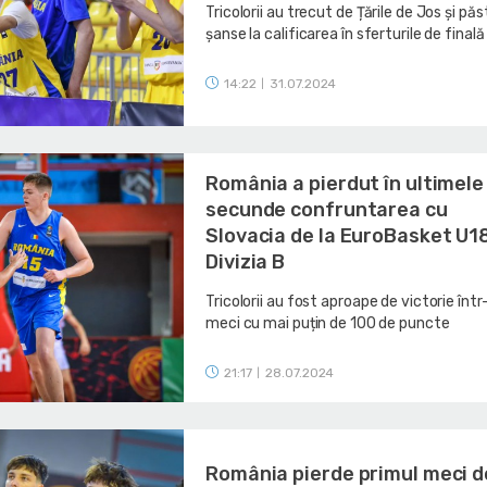
Tricolorii au trecut de Țările de Jos și pă
șanse la calificarea în sferturile de finală
14:22
31.07.2024
|
România a pierdut în ultimele
secunde confruntarea cu
Slovacia de la EuroBasket U1
Divizia B
Tricolorii au fost aproape de victorie într
meci cu mai puțin de 100 de puncte
21:17
28.07.2024
|
România pierde primul meci d