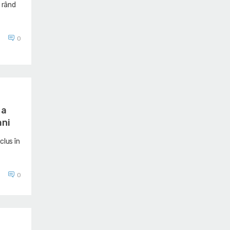
a rând
0
 a
ani
clus în
0