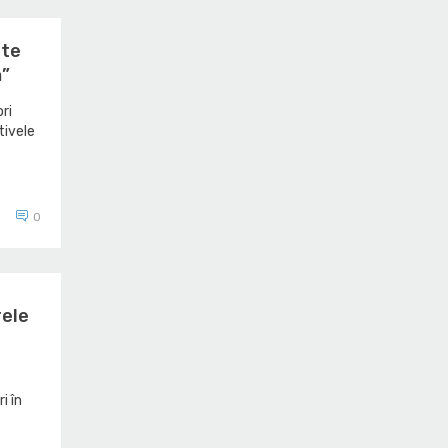
pte
ă”
ri
tivele
0
rele
ri în