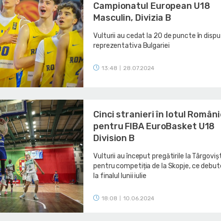
Campionatul European U18
Masculin, Divizia B
Vulturii au cedat la 20 de puncte în disp
reprezentativa Bulgariei
13:48
28.07.2024
|
Cinci stranieri în lotul Români
pentru FIBA EuroBasket U18
Division B
Vulturii au început pregătirile la Târgoviș
pentru competiția de la Skopje, ce debu
la finalul lunii iulie
18:08
10.06.2024
|