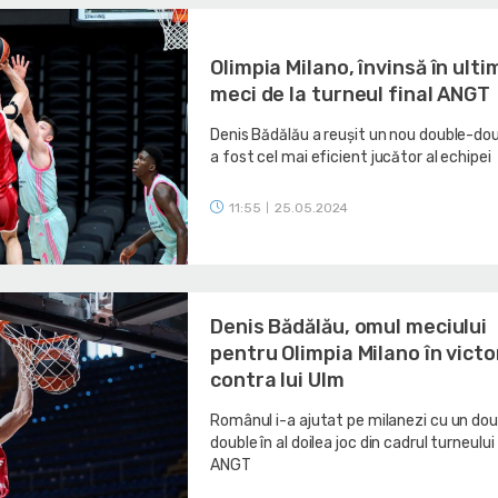
Olimpia Milano, învinsă în ulti
meci de la turneul final ANGT
Denis Bădălău a reușit un nou double-dou
a fost cel mai eficient jucător al echipei
11:55
25.05.2024
|
Denis Bădălău, omul meciului
pentru Olimpia Milano în victo
contra lui Ulm
Românul i-a ajutat pe milanezi cu un dou
double în al doilea joc din cadrul turneului 
ANGT