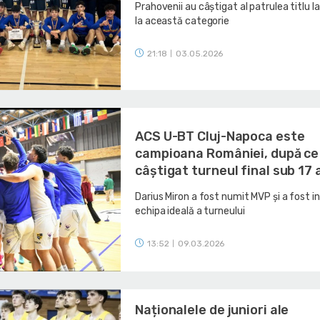
Prahovenii au câștigat al patrulea titlu l
la această categorie
21:18
03.05.2026
|
ACS U-BT Cluj-Napoca este
campioana României, după ce
câștigat turneul final sub 17 
Darius Miron a fost numit MVP și a fost in
echipa ideală a turneului
13:52
09.03.2026
|
Naționalele de juniori ale