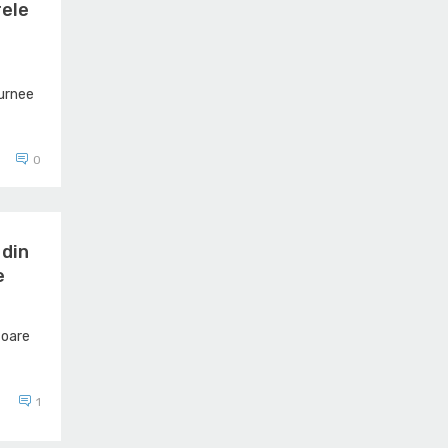
rele
turnee
0
 din
e
toare
1