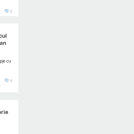
0
cul
ean
opje cu
0
orie